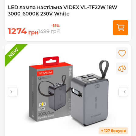
LED лампа настiльна VIDEX VL-TF22W 18W
3000-6000K 230V White
-15%
1274
1499
грн
грн
+ 127 бонусів