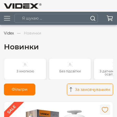
Videx
Новинки
Новинки
З кнопкою
Без підсвітки
З датчиком
освітле
Фільтри
За замовчуванням