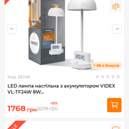
+ 88.4 бонусів
Код:
29249
LED лампа настiльна з акумулятором VIDEX
VL-TF24W 8W...
-15%
1768
2079
грн
грн