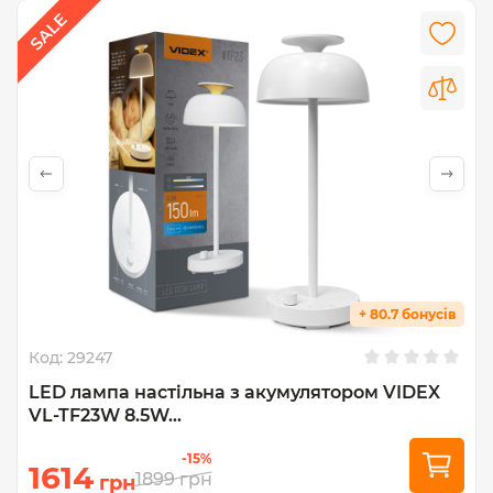
+ 80.7 бонусів
Код:
29247
LED лампа настiльна з акумулятором VIDEX
VL-TF23W 8.5W...
-15%
1614
1899
грн
грн