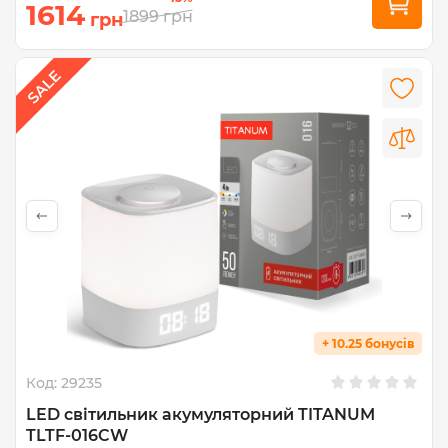
1614
1899
грн
грн
+ 10.25 бонусів
Код:
29235
LED світильник акумуляторний TITANUM
TLTF-016CW