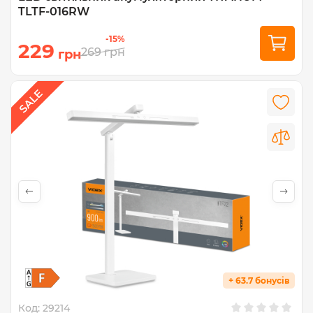
TLTF-016RW
-15%
229
269
грн
грн
+ 63.7 бонусів
Код:
29214