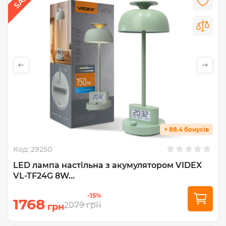
+ 88.4 бонусів
Код:
29250
LED лампа настiльна з акумулятором VIDEX
VL-TF24G 8W...
-15%
1768
2079
грн
грн