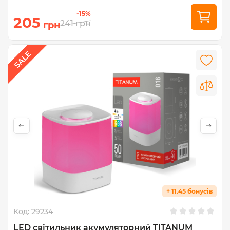
-15%
205
241
грн
грн
+ 11.45 бонусів
Код:
29234
LED світильник акумуляторний TITANUM