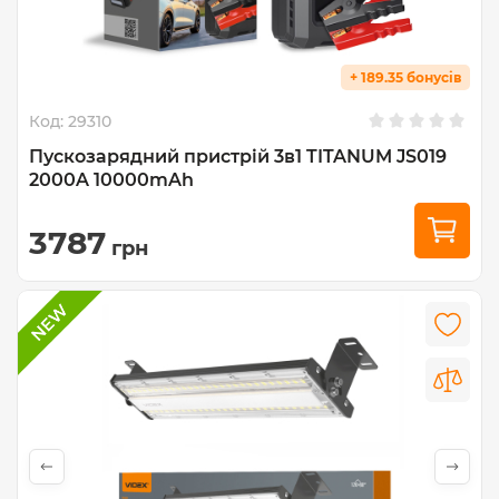
+ 189.35 бонусів
Код:
29310
Пускозарядний пристрій 3в1 TITANUM JS019
2000A 10000mAh
3787
грн