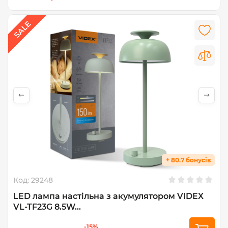
+ 80.7 бонусів
Код:
29248
LED лампа настiльна з акумулятором VIDEX
VL-TF23G 8.5W...
-15%