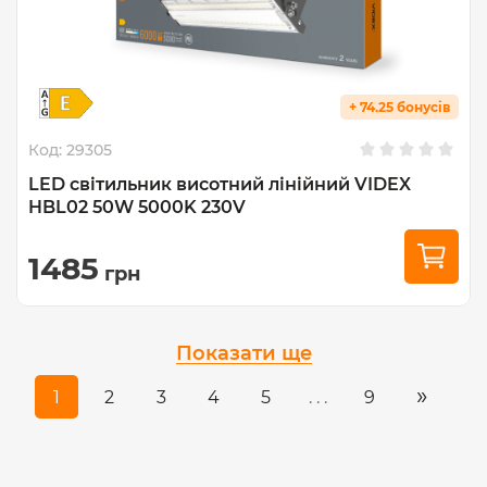
+ 74.25 бонусів
Код:
29305
LED світильник висотний лінійний VIDEX
HBL02 50W 5000K 230V
1485
грн
Показати ще
»
1
2
3
4
5
. . .
9