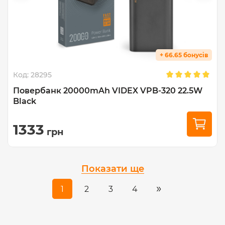
+ 66.65 бонусів
Код:
28295
Повербанк 20000mAh VIDEX VPB-320 22.5W
Black
1333
грн
Показати ще
»
1
2
3
4