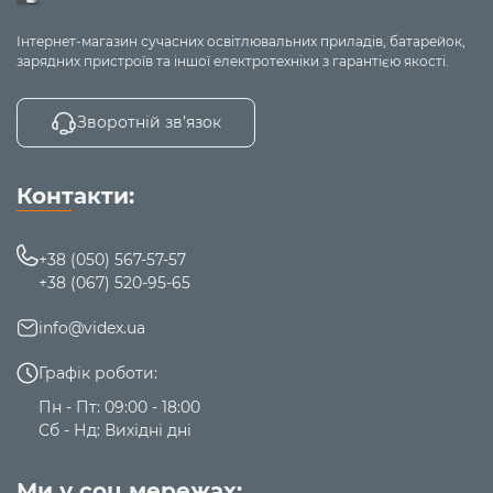
пов
Інтернет-магазин сучасних освітлювальних приладів, батарейок,
зар
зарядних пристроїв та іншої електротехніки з гарантією якості.
VPB-
30 000
1xUSB-A,
дис
162 W
316
mAh
2xUSB-C
дек
ін
Зворотній зв’язок
па
зах
кр
Контакти:
те
PD
+38 (050) 567-57-57
на
+38 (067) 520-95-65
за
пов
info@videx.ua
зар
вб
Графік роботи:
під
Пн - Пт: 09:00 - 18:00
1xUSB-A,
см
Сб - Нд: Вихідні дні
1xUSB-C,
вб
VPB-
20 000
130 W
вбудований
USB
350
mAh
USB-C
дис
Ми у соц мережах: