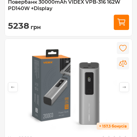
Повербанк 30000mAh VIDEX VPB-316 162W
PD140W +Display
5238
грн
+ 157.3 бонусів