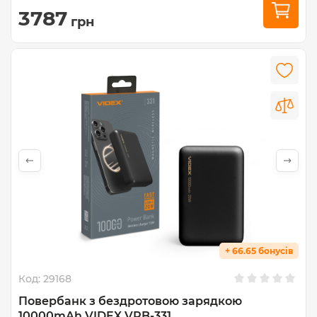
3787
грн
+ 66.65 бонусів
Код:
29168
Повербанк з бездротовою зарядкою
10000mAh VIDEX VPB-331...