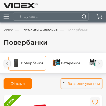
Videx
Елементи живлення
Повербанки
Повербанки
Повербанки
Батарейки
Акум
Фільтри
За замовчуванням