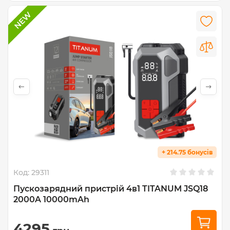
+ 214.75 бонусів
Код:
29311
Пускозарядний пристрій 4в1 TITANUM JSQ18
2000A 10000mAh
4295