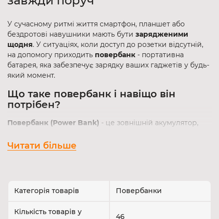
завжди поруч
У сучасному ритмі життя смартфон, планшет або
бездротові навушники мають бути
зарядженими
щодня
. У ситуаціях, коли доступ до розетки відсутній,
на допомогу приходить
повербанк
- портативна
батарея, яка забезпечує зарядку ваших гаджетів у будь-
який момент.
Що таке повербанк і навіщо він
потрібен?
Повербанк (Power Bank)
- це зовнішній акумулятор,
призначений для підзарядки мобільних пристроїв. Він
особливо корисний:
Читати більше
У дорозі, на природі, у відрядженні
Під час тривалих відключень електроенергії
Для автономної роботи смартфонів, годинників,
Категорія товарів
Повербанки
навушників, ліхтарів, геймпадів тощо
Основні характеристики повербанків
Кількість товарів у
46