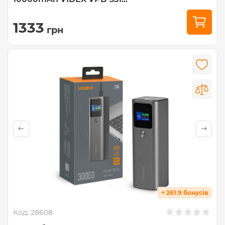
1333
грн
+ 261.9 бонусів
Код:
28608