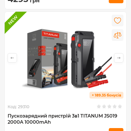
грн
+ 189.35 бонусів
Код:
29310
Пускозарядний пристрій 3в1 TITANUM JS019
2000A 10000mAh