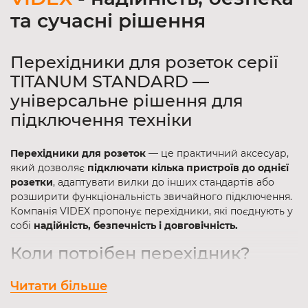
та сучасні рішення
Перехідники для розеток серії
TITANUM STANDARD —
універсальне рішення для
підключення техніки
Перехідники для розеток
— це практичний аксесуар,
який дозволяє
підключати кілька пристроїв до однієї
розетки
, адаптувати вилки до інших стандартів або
розширити функціональність звичайного підключення.
Компанія VIDEX пропонує перехідники, які поєднують у
собі
надійність, безпечність і довговічність.
Коли потрібен перехідник?
Читати більше
Перехідник стане в нагоді в таких ситуаціях: