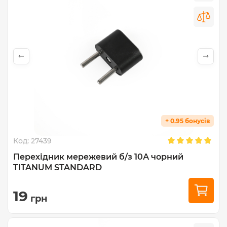
+ 0.95 бонусів
Код:
27439
Перехідник мережевий б/з 10А чорний
TITANUM STANDARD
19
грн