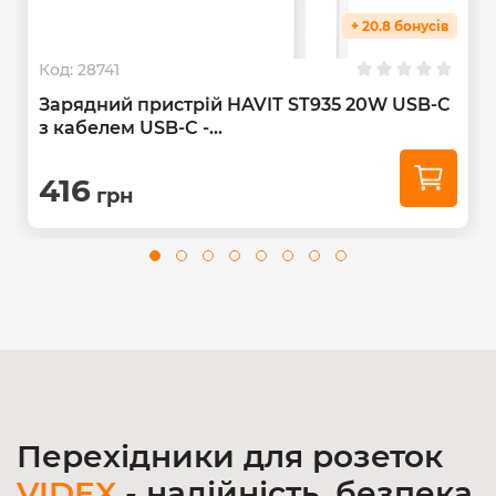
+ 20.8 бонусів
Код:
28741
Зарядний пристрій HAVIT ST935 20W USB-C
з кабелем USB-C -...
416
грн
Перехідники для розеток
VIDEX
- надійність, безпека