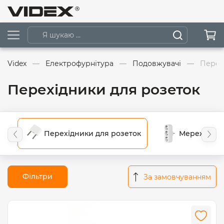
Videx
Електрофурнітура
Подовжувачі
Перех
Перехідники для розеток
Перехідники для розеток
Мережеві р
Фільтри
За замовчуванням