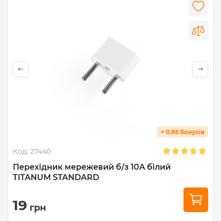
+ 0.95 бонусів
Код:
27440
Перехідник мережевий б/з 10А білий
TITANUM STANDARD
19
грн