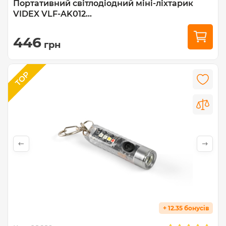
Портативний світлодіодний міні-ліхтарик
VIDEX VLF-AK012...
446
грн
+ 12.35 бонусів