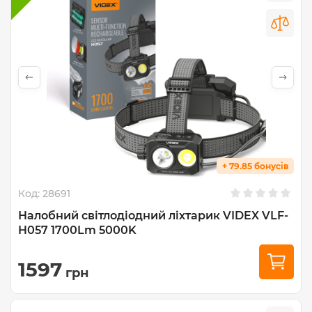
+ 79.85 бонусів
Код:
28691
Налобний світлодіодний ліхтарик VIDEX VLF-
H057 1700Lm 5000K
1597
грн