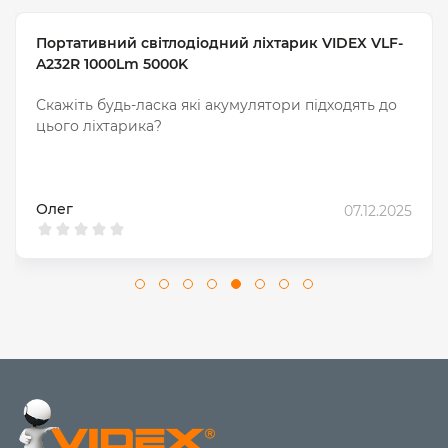
функція
сприймається
Портативний світлодіодний ліхтарик VIDEX VLF-
A232R 1000Lm 5000K
Де використовують ліхтарі з
червоним світлом?
Скажіть будь-ласка які акумулятори підходять до
цього ліхтарика?
Астрономія та нічна зйомка
Полювання, спостереження за тваринами
Тактичні місії та військові завдання
Туризм, кемпінг, нічна навігація
Олег
07.12.2025
Велоспорт або біг у темний час доби
Аварійне позначення, SOS-сигнали
Які бувають типи ліхтарів з червоним
світлом?
Тип ліхтаря
Рекомендовано для
Налобні ліхтарі
Туризму, кемпінгу, ремонту
Мультирежимні
Полювання, патрулювання