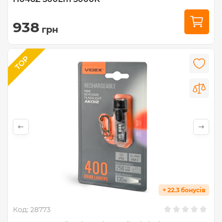
938
грн
+ 22.3 бонусів
Код:
28773