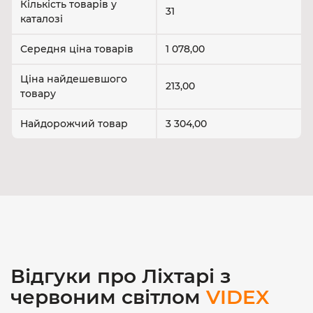
Кількість товарів у
31
каталозі
Факт:
після увімкнення білого світла око потребує до 30
хвилин для повної адаптації до темряви, тоді як
червоне практично не впливає на цю адаптацію.
Середня ціна товарів
1 078,00
Порівняння: біле vs червоне світло
Ціна найдешевшого
213,00
товару
Критерій
Біле світло
Червоне світло
Найдорожчий товар
3 304,00
Яскравість
Висока
Помірна
Порушує
Не заважає
Адаптація ока
нічний зір
адаптації
Видимість
Дуже помітне
Малопомітне
здалеку
Споживання
Високе
Низьке
Відгуки про Ліхтарі з
енергії
червоним світлом
VIDEX
Сигнальна
Краще
Стандартна