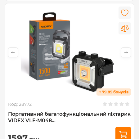
+ 79.85 бонусів
Код:
28772
Портативний багатофункціональний ліхтарик
VIDEX VLF-M048...
1597