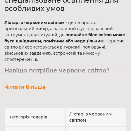
спеціалізоване освітлення для
особливих умов
Ліхтарі з червоним світлом
- це не просто
оригінальний вибір, а важливий функціональний
інструмент для ситуацій, де
звичайне біле світло може
бути шкідливим, помітним або недоцільним
. Червоне
світло використовується в туризмі, полюванні,
військових завданнях, астрономії та нічному
спостереженні.
Навіщо потрібне червоне світло?
Червоне світло має унікальні переваги:
Читати більше
Не порушує нічний зір
- очі швидко адаптуються
до темряви
Менш помітне здалеку
- ідеально для
прихованого пересування
Ліхтарі з червоним
Не лякає тварин
- зручно для спостереження за
Категорія товарів
світлом
дикою природою
Може служити аварійним сигналом