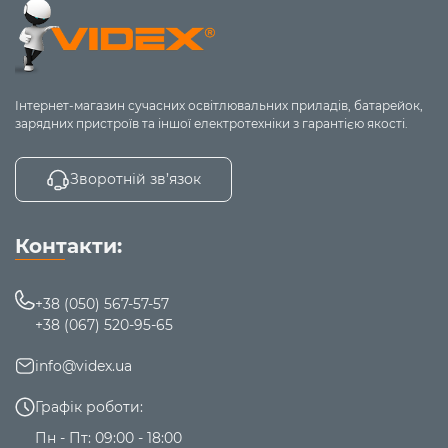
Гнучкість
12V +
Гібридні
підключення в
акумулятор
різних умовах
Інтернет-магазин сучасних освітлювальних приладів, батарейок,
На що звернути увагу при виборі
зарядних пристроїв та іншої електротехніки з гарантією якості.
пилососа?
Зворотній зв’язок
Щоб вибрати надійний автопилосос, зверніть увагу на:
Потужність всмоктування (від 4000 Па)
: чим
Контакти:
більша потужність — тим краще пилосос
справляється з брудом
Тип фільтрації
: HEPA — для затримки пилу та
+38 (050) 567-57-57
алергенів
+38 (067) 520-95-65
Комплектація
— зверніть увагу на наявність
корисних насадок:
info@videx.ua
Щілинна насадка
Турбощітка
Графік роботи:
Насадка для текстилю
Об’єм пилозбірника
: чим більший об’єм
Пн - Пт: 09:00 - 18:00