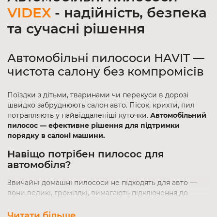
VIDEX
- надійність, безпека
та сучасні рішення
Автомобільні пилососи HAVIT —
чистота салону без компромісів
Поїздки з дітьми, тваринами чи перекуси в дорозі
швидко забруднюють салон авто. Пісок, крихти, пил
потрапляють у найвіддаленіші куточки.
Автомобільний
пилосос — ефективне рішення для підтримки
порядку в салоні машини.
Навіщо потрібен пилосос для
автомобіля?
Звичайні домашні пилососи не підходять для авто —
вони великі, громіздкі, вимагають підключення до
розетки. Натомість
автопилосос має низку переваг
:
Читати більше