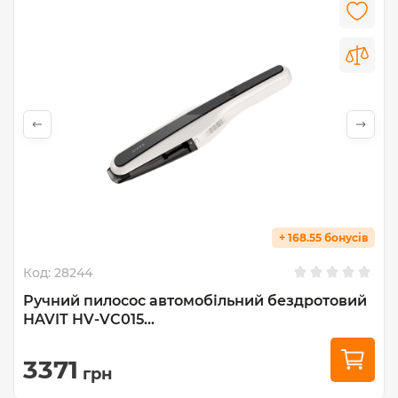
+ 168.55 бонусів
Код:
28244
Ручний пилосос автомобільний бездротовий
HAVIT HV-VC015...
3371
грн