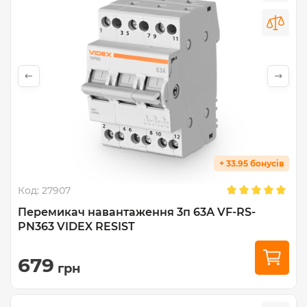
+ 33.95 бонусів
Код:
27907
Перемикач навантаження 3п 63А VF-RS-
PN363 VIDEX RESIST
679
грн