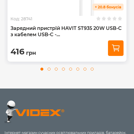
+ 20.8 бонусів
Код:
28741
Зарядний пристрій HAVIT ST935 20W USB-C
з кабелем USB-C -...
416
грн
Інтернет-магазин сучасних освітлювальних приладів, батарейок,