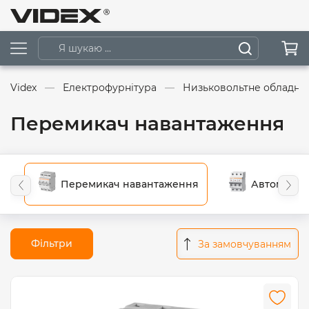
Videx
Електрофурнітура
Низьковольтне обладна
Перемикач навантаження
Перемикач навантаження
Автоматичн
Фільтри
За замовчуванням