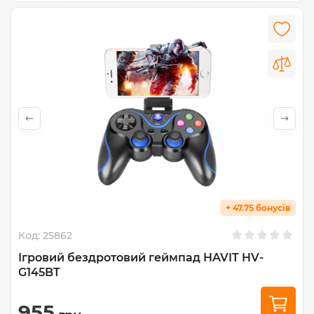
+ 47.75 бонусів
Код:
25862
Ігровий бездротовий геймпад HAVIT HV-
G145BT
955