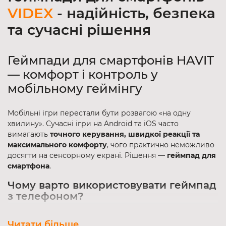
VIDEX
- надійність, безпека
та сучасні рішення
Геймпади для смартфонів HAVIT
— комфорт і контроль у
мобільному геймінгу
Мобільні ігри перестали бути розвагою «на одну
хвилину». Сучасні ігри на Android та iOS часто
вимагають
точного керування, швидкої реакції та
максимального комфорту
, чого практично неможливо
досягти на сенсорному екрані. Рішення —
геймпад для
смартфона
.
Чому варто використовувати геймпад
з телефоном?
Фізичні кнопки та аналогові стіки
забезпечують
Читати більше
точність і контроль управління