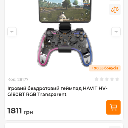
+ 90.55 бонусів
Код:
28177
Ігровий бездротовий геймпад HAVIT HV-
G180BT RGB Transparent
1811
грн