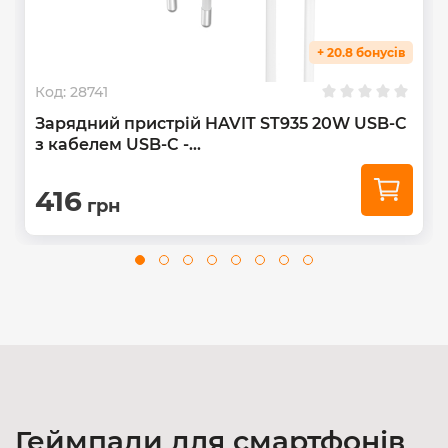
+ 20.8 бонусів
Код:
28741
Зарядний пристрій HAVIT ST935 20W USB-C
з кабелем USB-C -...
416
грн
Геймпади для смартфонів