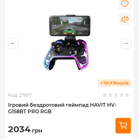
+ 101.7 бонусів
Код:
27977
Ігровий бездротовий геймпад HAVIT HV-
G158BT PRO RGB
2034
грн