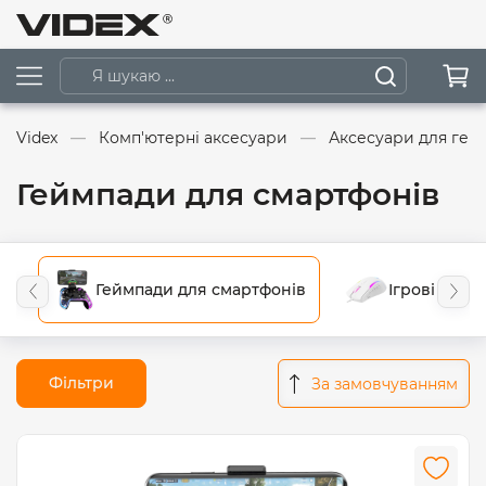
Videx
Комп'ютерні аксесуари
Аксесуари для гей
Геймпади для смартфонів
Геймпади для смартфонів
Ігрові миші
Фільтри
За замовчуванням