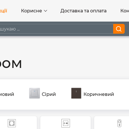
ції
Корисне
Доставка та оплата
Кон
ром
мовий
Сірий
Коричневий