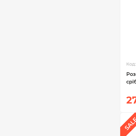
Код:
Роз
срі
2