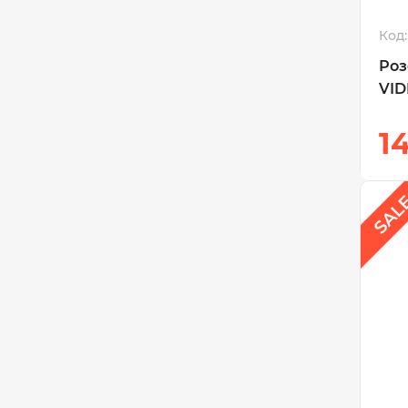
Код:
Роз
VID
1