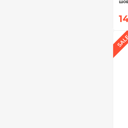
шов
1