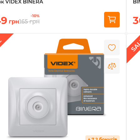
к VIDEX BINERA
BI
-10%
49
3
грн
165
грн
+ 7.2 бонусів