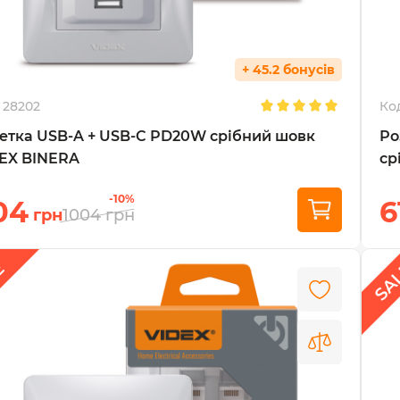
+ 45.2 бонусів
28202
Ко
етка USB-A + USB-C PD20W срібний шовк
Ро
EX BINERA
ср
-10%
04
6
грн
1004
грн