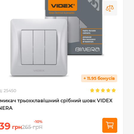
+ 11.95 бонусів
д:
25450
микач трьохклавішний срібний шовк VIDEX
NERA
-10%
39
грн
265
грн