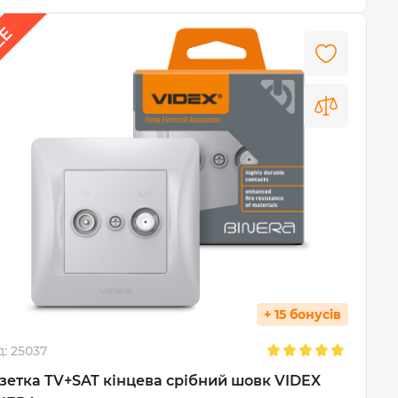
+ 15 бонусів
д:
25037
зетка TV+SAT кінцева срібний шовк VIDEX