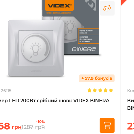
+ 57.9 бонусів
26115
Ко
ер LED 200Вт срібний шовк VIDEX BINERA
Ви
BI
-10%
158
2
грн
1287
грн