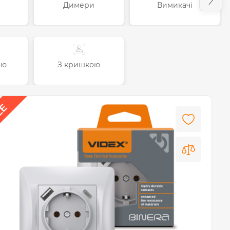
Димери
Вимикачі
ою
З кришкою