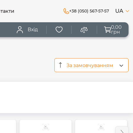
UA
такти
+38 (050) 567-57-57
0,00
Вхід
грн
За замовчуванням