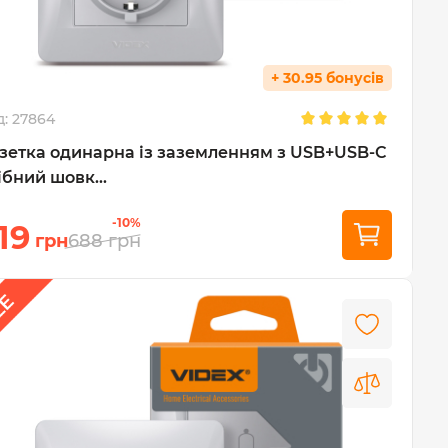
+ 30.95 бонусів
д:
27864
зетка одинарна із заземленням з USB+USB-C
ібний шовк...
-10%
19
грн
688
грн