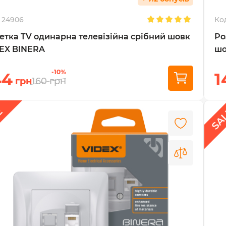
24906
Ко
етка TV одинарна телевізійна срібний шовк
Ро
EX BINERA
шо
-10%
44
1
грн
160
грн