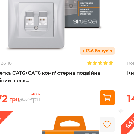
+ 13.6 бонусів
26118
Ко
етка CAT6+CAT6 комп'ютерна подвійна
Кн
бний шовк...
-10%
72
1
грн
302
грн