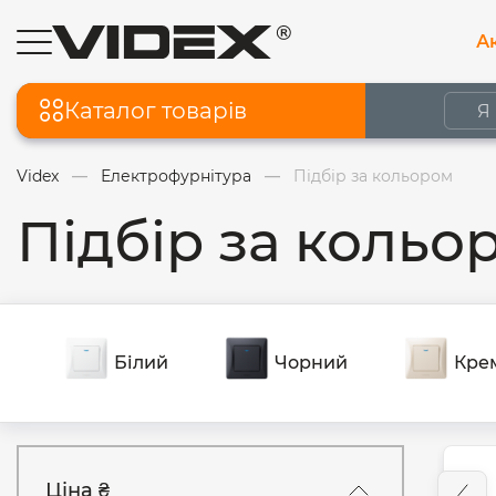
Ак
Каталог товарів
Videx
Електрофурнітура
Підбір за кольором
Підбір за кольо
Білий
Чорний
Кре
Ціна ₴