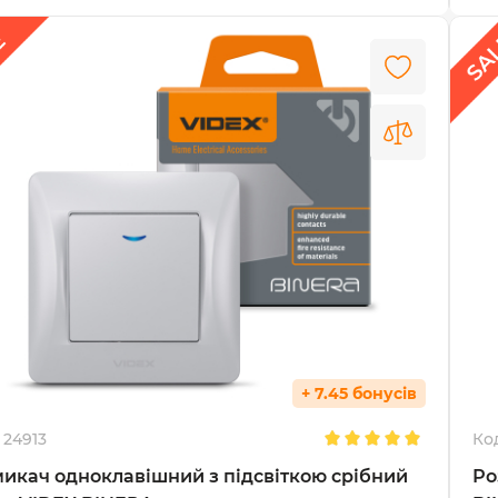
+ 7.45 бонусів
24913
Ко
икач одноклавішний з підсвіткою срібний
Ро