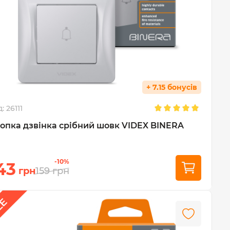
+ 7.15 бонусів
д:
26111
опка дзвінка срібний шовк VIDEX BINERA
-10%
43
грн
159
грн