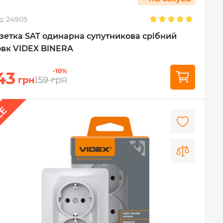
д:
24905
зетка SAT одинарна супутникова срібний
вк VIDEX BINERA
-10%
43
грн
159
грн