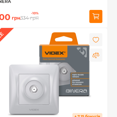
NERA
-10%
00
грн
334
грн
+ 7.15 бонусів