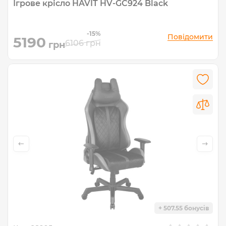
Ігрове крісло HAVIT HV-GC924 Black
-15%
Повідомити
5190
6106
грн
грн
+ 507.55 бонусів