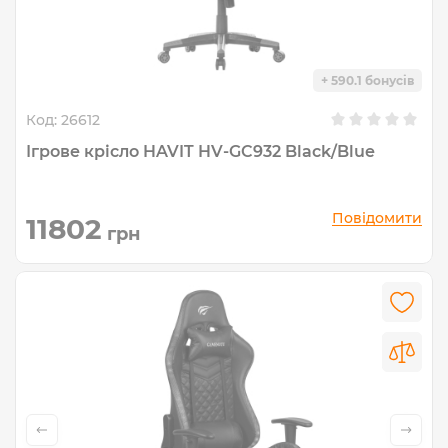
+ 590.1 бонусів
Код:
26612
Ігрове крісло HAVIT HV-GC932 Black/Blue
Повідомити
11802
грн