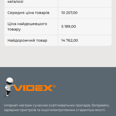
каталозі
Основні характеристики геймерських
крісел
Середня ціна товарів
10 257,00
Параметр
Опис
Ціна найдешевшого
5 189,00
товару
Матеріал
Штучна шкіра, текстиль, дихаючі
оббивки
сітки
Найдорожчий товар
14 762,00
Максимальне
100–150 кг — залежно від моделі
навантаження
Регулювання
Від 90° до 180° — можна повністю
нахилу
відкинутись назад
Механізм
Tilt або мультиблок — для
гойдання
динамічної посадки
2D / 3D / 4D — змінюють висоту,
Підлокітники
кут, положення вліво/вправо/назад
Інтернет-магазин сучасних освітлювальних приладів, батарейок,
зарядних пристроїв та іншої електротехніки з гарантією якості.