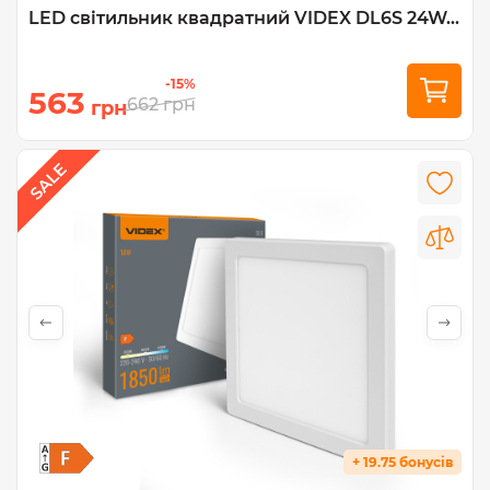
LED світильник квадратний VIDEX DL6S 24W...
-15%
563
662
грн
грн
+ 19.75 бонусів