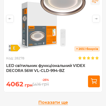
+ 203.1 бонусів
Код:
28278
LED світильник функціональний VIDEX
DECORA 56W VL-CLD-994-BZ
-25%
4062
5416
грн
грн
Показати ще