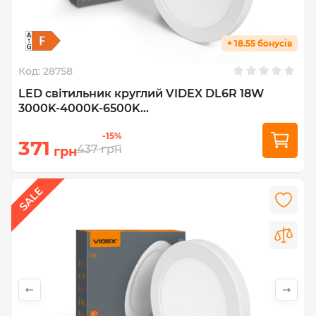
+ 18.55 бонусів
Код:
28758
LED світильник круглий VIDEX DL6R 18W
3000K-4000K-6500K...
-15%
371
437
грн
грн