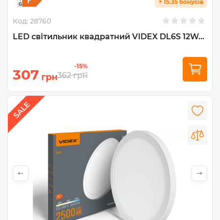
+ 15.35 бонусів
Код:
28760
LED світильник квадратний VIDEX DL6S 12W...
-15%
307
362
грн
грн