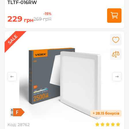
TLTF-016RW
-15%
229
269
грн
грн
+ 28.15 бонусів
Код:
28762