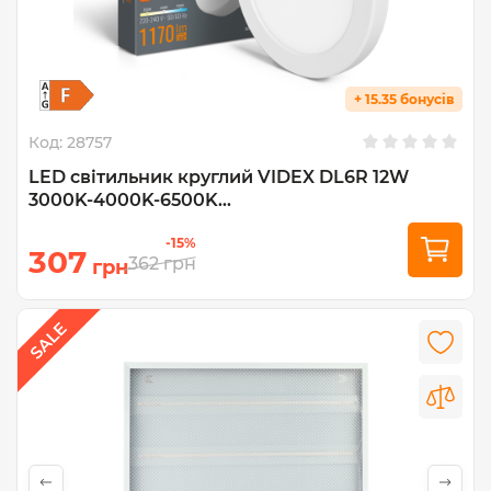
+ 15.35 бонусів
Код:
28757
LED світильник круглий VIDEX DL6R 12W
3000K-4000K-6500K...
-15%
307
362
грн
грн