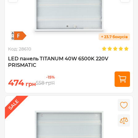
+ 23.7 бонусів
Код:
28610
LED панель TITANUM 40W 6500K 220V
PRISMATIC
-15%
474
558
грн
грн