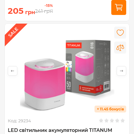
-15%
205
241
грн
грн
+ 11.45 бонусів
Код:
29234
LED світильник акумуляторний TITANUM