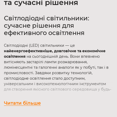
та сучасні рішення
Світлодіодні світильники:
сучасне рішення для
ефективного освітлення
Світлодіодні (LED) світильники — це
найенергоефективніше, довговічне та економічне
освітлення
на сьогоднішній день. Вони впевнено
витісняють застарілі лампи розжарювання,
люмінесцентні та галогенні аналоги як у побуті, так і в
промисловості. Завдяки розвитку технологій,
світлодіодне освітлення стало доступним,
універсальним і високотехнологічним інструментом
для створення якісного світлового середовища у будь-
якому просторі.
Читати більше
Основні переваги світлодіодних
світильників