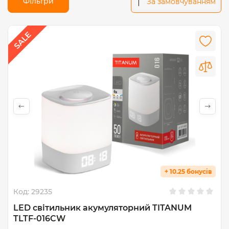
Фільтри
За замовчуванням
+ 10.25 бонусів
Код:
29235
LED світильник акумуляторний TITANUM
TLTF-016CW