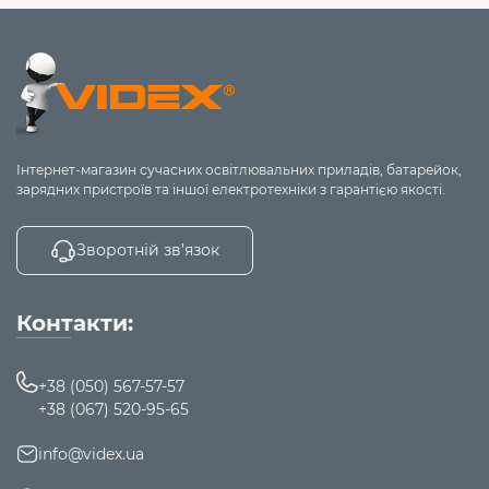
викину нафіг
Ступінь захисту (IP)
Кут розсіювання
Гарантія виробника
Технічні характеристики, що
мають значення
Інтернет-магазин сучасних освітлювальних приладів, батарейок,
зарядних пристроїв та іншої електротехніки з гарантією якості.
Параметр
Оптимальне значення
Енергоефективність
> 100 Лм/Вт
Зворотній зв’язок
> 80 (для побуту), > 90 (для
Якість світла (Ra)
магазинів)
Контакти:
IP20-IP44 (всередині), IP54-
IP-клас захисту
IP65 (вуличне)
+38 (050) 567-57-57
+38 (067) 520-95-65
2700К–3000К (тепле світло),
Колірна
4000K-4500K (біле світло),
info@videx.ua
температура
5000K-6500K (денне світло)