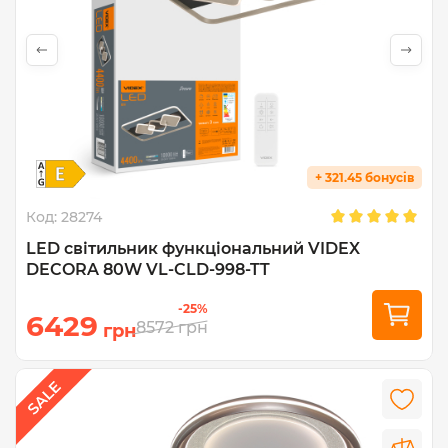
+ 321.45 бонусів
Код:
28274
LED світильник функціональний VIDEX
DECORA 80W VL-CLD-998-TT
-25%
6429
8572
грн
грн