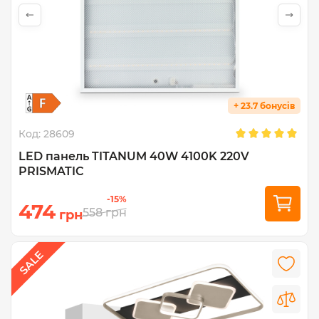
+ 23.7 бонусів
Код:
28609
LED панель TITANUM 40W 4100K 220V
PRISMATIC
-15%
474
558
грн
грн