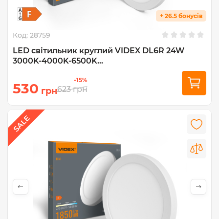
+ 26.5 бонусів
Код:
28759
LED світильник круглий VIDEX DL6R 24W
3000K-4000K-6500K...
-15%
530
623
грн
грн