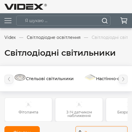
Videx
Світлодіодне освітлення
Світлодіодні світ
Світлодіодні світильники
Стельові світильники
Настінно-стельо
Фітолампа
З ІЧ датчиком
Безрам
наближення