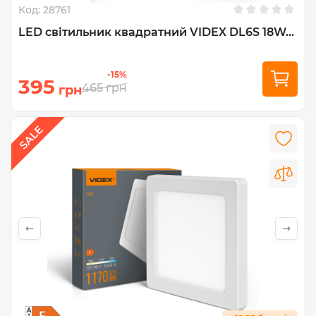
Код:
28761
LED світильник квадратний VIDEX DL6S 18W...
-15%
395
465
грн
грн