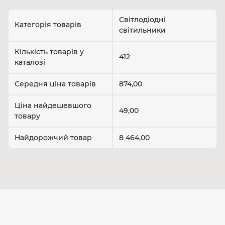
Висока енергоефективність
Світлодіодні
Категорія товарів
LED-світильники споживають
до 90% менше
світильники
електроенергії
, ніж лампи розжарювання, при
однаковому рівні освітлення.
Кількість товарів у
412
Довгий термін служби
каталозі
Середній ресурс світильника — від 20 000 до 50
000 годин без зниження яскравості. Це у 10-25
Середня ціна товарів
874,00
разів більше, ніж у традиційних ламп.
Миттєвий запуск та стабільна робота
Ціна найдешевшого
49,00
Жодного мерехтіння, нагрівання чи потреби в
товару
прогріванні – LED запускаються миттєво та
працюють стабільно при будь-якій температурі.
Найдорожчий товар
8 464,00
Безпека та екологічність
Світлодіоди не містять ртуті та шкідливих
речовин, не виділяють ультрафіолет чи
інфрачервоне випромінювання. 100% безпечні для
людини та навколишнього середовища.
Типи світлодіодних
світильників: як обрати свій