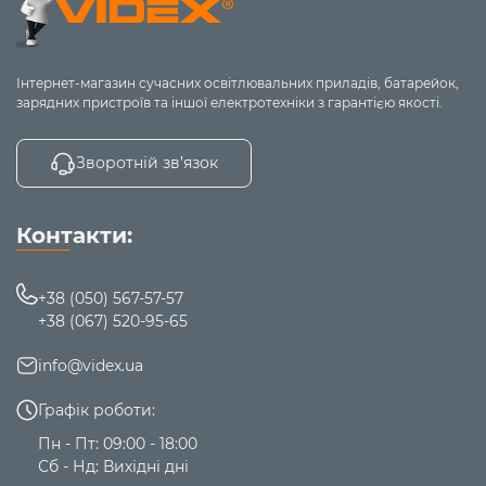
кривизни
Умови експлуатації
— температура приміщення,
рівень вологості, механічне навантаження
Тип монтажу
— накладний, прихований, підвісний
Інтернет-магазин сучасних освітлювальних приладів, батарейок,
зарядних пристроїв та іншої електротехніки з гарантією якості.
Переваги коробів кріплення VIDEX
Міцні та зносостійкі матеріали
Зворотній зв’язок
Легкий монтаж
Сумісність зі світлодіодними панелями VIDEX
Контакти:
VIDEX
пропонує сучасні рішення для
надійного та
зручного монтажу
своїх товарів.
+38 (050) 567-57-57
+38 (067) 520-95-65
info@videx.ua
Графік роботи:
Пн - Пт: 09:00 - 18:00
Сб - Нд: Вихідні дні