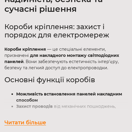
сучасні рішення
Короби кріплення: захист і
порядок для електромереж
Короби кріплення
— це спеціальні елементи,
призначені
для накладного монтажу світлодіодних
панелей
. Вони забезпечують естетичність інтер’єру,
безпеку та легкий доступ до електропроводки.
Основні функції коробів
Можливість встановлення панелей накладним
способом
Захист проводів
від механічних пошкоджень,
пилу, вологи;
Упорядкування кабелів
— мінімум хаосу в
Читати більше
інсталяціях;
Простий монтаж
і швидкий доступ для ремонту