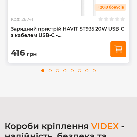
+ 20.8 бонусів
Код:
28741
Зарядний пристрій HAVIT ST935 20W USB-C
з кабелем USB-C -...
416
грн
Короби кріплення
VIDEX
-
надійність, безпека та