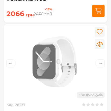
-15%
2066
2430
грн
грн
+ 70.05 бонусів
Код:
28237