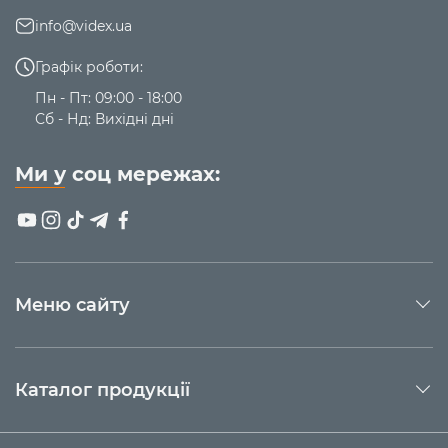
info@videx.ua
На нашому сайті представлені моделі, створені з
урахуванням потреб жінок:
інтелектуальний
Графік роботи:
функціонал у легкому корпусі з елегантним
Пн - Пт: 09:00 - 18:00
виглядом
.
Сб - Нд: Вихідні дні
Переваги
:
Ми у соц мережах:
Витончений дизайн;
Розширений трекінг здоров’я, включно з жіночим
циклом;
Сумісність із усіма сучасними смартфонами;
Просте налаштування, швидке сполучення по
Bluetooth;
Більше 100 спортивних режимів;
Меню сайту
Захист від вологи;
Кому підходить жіночий смарт-
годинник HAVIT?
Каталог продукції
Бізнес-леді — дзвінки, керування повідомленнями;
Тим, хто слідкує за здоров’ям — цикл, пульс,