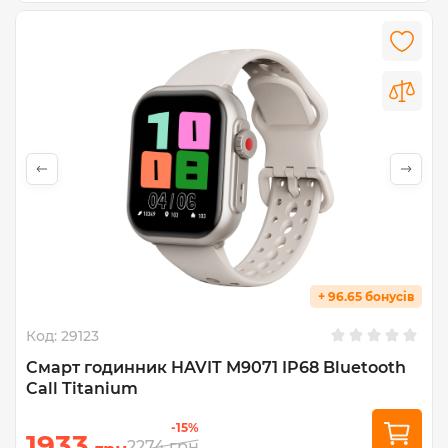
+ 96.65 бонусів
Код:
29123
Cмарт годинник HAVIT M9071 IP68 Bluetooth
Call Titanium
-15%
1933
2274
грн