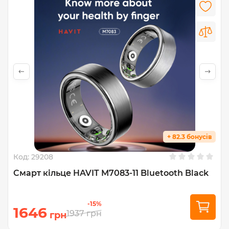
+ 82.3 бонусів
Код:
29208
Cмарт кільце HAVIT M7083-11 Bluetooth Black
-15%
1646
1937
грн
грн