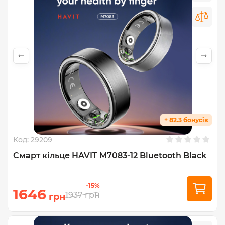
+ 82.3 бонусів
Код:
29209
Cмарт кільце HAVIT M7083-12 Bluetooth Black
-15%
1646
1937
грн
грн