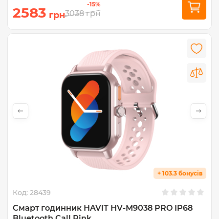
-15%
2583
3038
грн
грн
+ 103.3 бонусів
Код:
28439
Смарт годинник HAVIT HV-M9038 PRO IP68
Bluetooth Call Pink