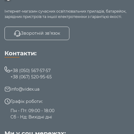
6 режимів
Інтернет-магазин сучасних освітлювальних приладів, батарейок,
підключення, 3
зарядних пристроїв та іншої електротехніки з гарантією якості.
звукових реж
(просторовий,
стереозвук, іг
Зворотній зв’язок
режим), знімн
мікрофон із
Fuxi-H8
Накладні
до 30 год
шумоприглуше
Контакти:
низька затримк
відкрита
конструкція
+38 (050) 567-57-57
амбушурів, змі
+38 (067) 520-95-65
накладки для
ізоляції, RGB
info@videx.ua
підсвітка
Графік роботи:
7 годин роботи
Пн - Пт: 09:00 - 18:00
імерсійний
Сб - Нд: Вихідні дні
стереозвук,
TW956
TWS
до 7 год
сенсорний екр
Ми у соц мережах:
кейса, еквалай