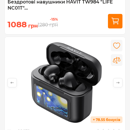
Бездротові навушники HAVIT TW984 "LIFE
NC01T"...
-15%
1088
1280
грн
грн
+ 78.55 бонусів