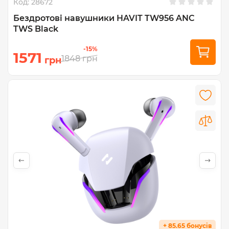
Код:
28672
Бездротові навушники HAVIT TW956 ANC
TWS Black
-15%
1571
1848
грн
грн
+ 85.65 бонусів