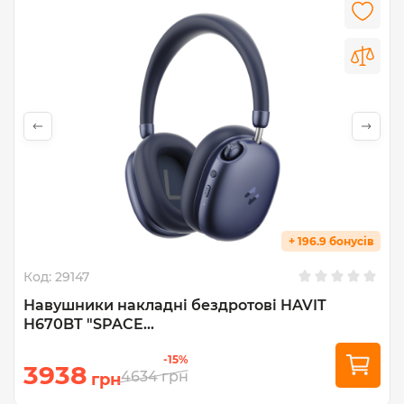
+ 196.9 бонусів
Код:
29147
Навушники накладні бездротові HAVIT
H670BT "SPACE...
-15%
3938
4634
грн
грн