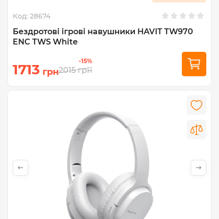
Код:
28674
Бездротові ігрові навушники HAVIT TW970
ENC TWS White
-15%
1713
2015
грн
грн