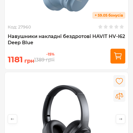
+ 59.05 бонусів
Код:
27960
Навушники накладні бездротові HAVIT HV-I62
Deep Blue
-15%
1181
1389
грн
грн