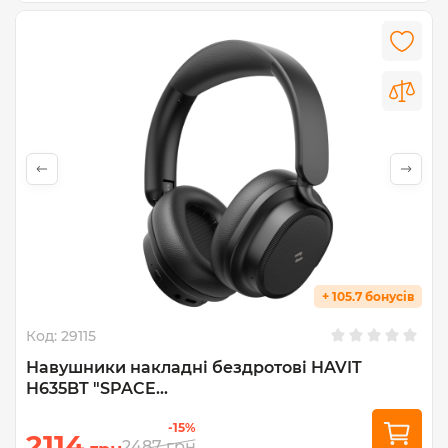
+ 105.7 бонусів
Код:
29115
Навушники накладні бездротові HAVIT
H635BT "SPACE...
-15%
2114
2487
грн