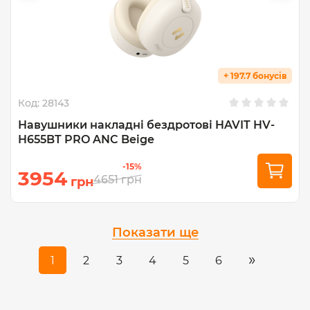
+ 197.7 бонусів
Код:
28143
Навушники накладні бездротові HAVIT HV-
H655BT PRO ANC Beige
-15%
3954
4651
грн
грн
Показати ще
»
1
2
3
4
5
6