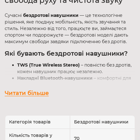
свобода руху та чистота звуку
Сучасні
бездротові навушники
— це технологічне
рішення, яке поєднує мобільність, якість звучання та
стиль. Незалежно від того, працюєте ви, займаєтеся
спортом чи подорожуєте — бездротові моделі дають
максимум свободи завдяки підключенню без дротів.
Які бувають бездротові навушники?
TWS (True Wireless Stereo)
– повністю без дротів,
кожен навушник працює незалежно.
Накладні Bluetooth-навушники
– комфортні для
тривалого прослуховування вдома чи в офісі.
Шийні (neckband)
– з’єднані кабелем на шию,
Читати більше
популярні серед спортсменів.
Порада
: якщо важлива компактність — обирайте
навушники TWS; якщо в пріоритеті автономність і
зручність — накладні моделі з акумулятором великої
Категорія товарів
Бездротові навушники
ємності.
Кількість товарів у
70