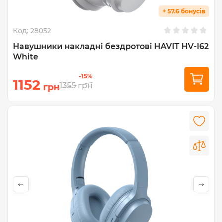
+ 57.6 бонусів
Код:
28052
Навушники накладні бездротові HAVIT HV-I62
White
-15%
1152
1355
грн
грн