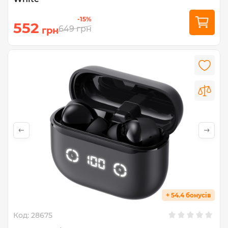
-15%
552
649
грн
грн
+ 54.4 бонусів
Код:
28675