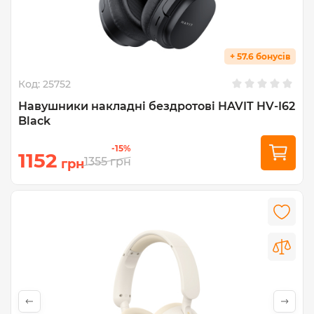
+ 57.6 бонусів
Код:
25752
Навушники накладні бездротові HAVIT HV-I62
Black
-15%
1152
1355
грн
грн