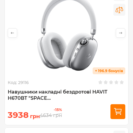
+ 196.9 бонусів
Код:
29116
Навушники накладні бездротові HAVIT
H670BT "SPACE...
-15%
3938
4634
грн
грн