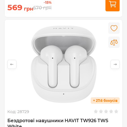
-15%
569
670
грн
грн
+ 27.6 бонусів
Код:
28729
Бездротові навушники HAVIT TW926 TWS
White