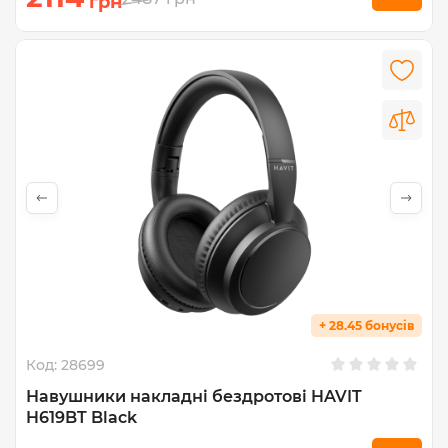
грн
+ 28.45 бонусів
Код:
28699
Навушники накладні бездротові HAVIT
H619BT Black