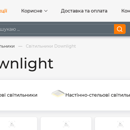
ції
Корисне
Доставка та оплата
Кон
ильники
Світильники Downlight
wnlight
ові світильники
Настінно-стельові світил