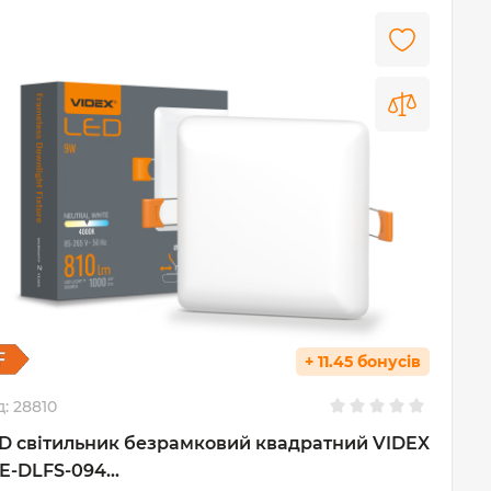
+ 11.45 бонусів
д:
28810
D світильник безрамковий квадратний VIDEX
E-DLFS-094...