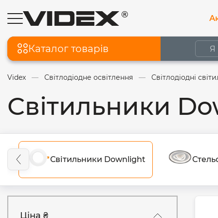
Ак
Каталог товарів
Videx
Світлодіодне освітлення
Світлодіодні світ
Світильники Do
Світильники Downlight
Стель
Ціна ₴