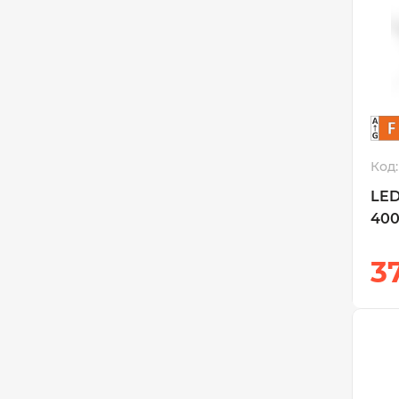
Код:
LED
400
3