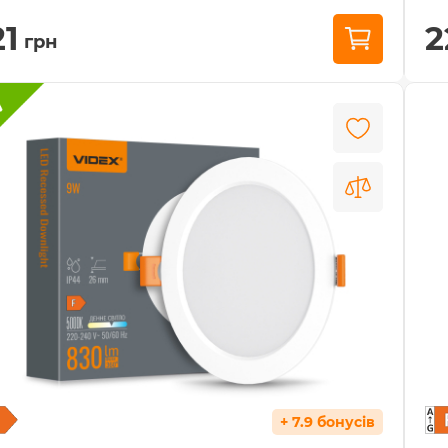
21
2
грн
+ 7.9 бонусів