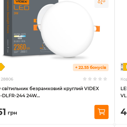
+ 22.55 бонусів
28806
Ко
 світильник безрамковий круглий VIDEX
LE
-DLFR-244 24W...
VL
51
4
грн