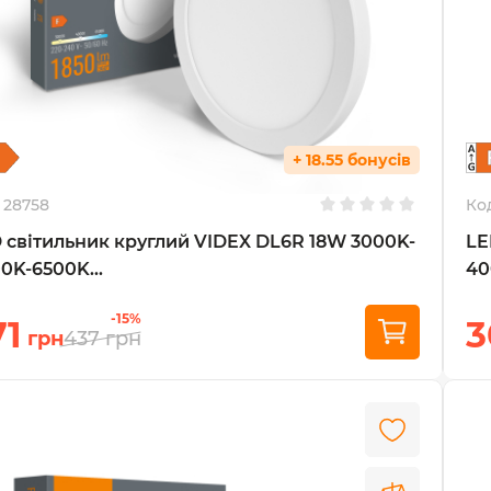
+ 18.55 бонусів
28758
Ко
 світильник круглий VIDEX DL6R 18W 3000K-
LE
0K-6500K...
40
-15%
71
3
грн
437
грн