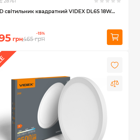
д:
28761
D світильник квадратний VIDEX DL6S 18W...
-15%
95
грн
465
грн