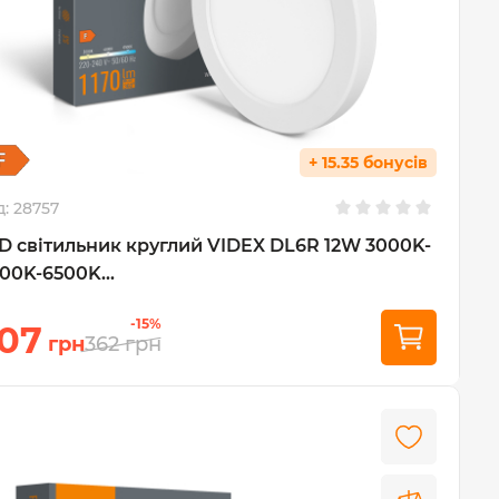
+ 15.35 бонусів
д:
28757
D світильник круглий VIDEX DL6R 12W 3000K-
00K-6500K...
-15%
07
грн
362
грн