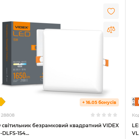
+ 16.05 бонусів
28808
Ко
 світильник безрамковий квадратний VIDEX
LE
-DLFS-154...
VL