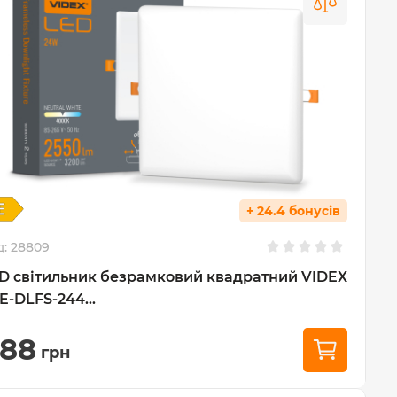
+ 24.4 бонусів
д:
28809
D світильник безрамковий квадратний VIDEX
E-DLFS-244...
88
грн