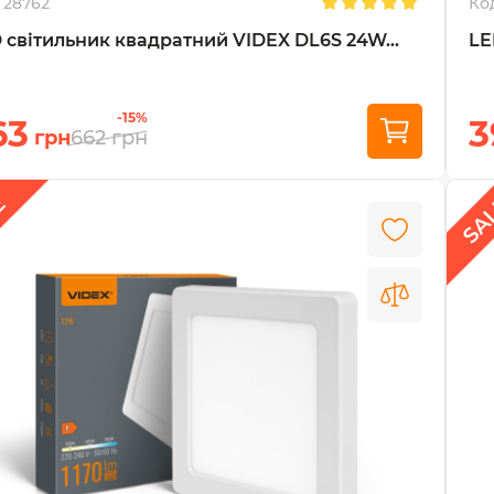
28762
Ко
 світильник квадратний VIDEX DL6S 24W...
LE
-15%
63
3
грн
662
грн