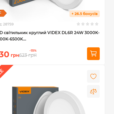
+ 26.5 бонусів
д:
28759
D світильник круглий VIDEX DL6R 24W 3000K-
00K-6500K...
-15%
30
грн
623
грн