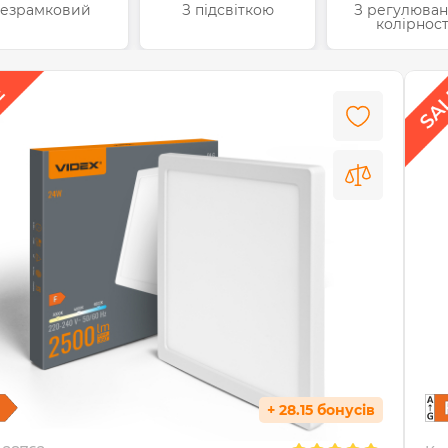
езрамковий
З підсвіткою
З регулюва
колірност
+ 28.15 бонусів