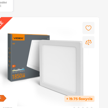
нням
і
+ 19.75 бонусів