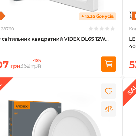
+ 15.35 бонусів
28760
Ко
 світильник квадратний VIDEX DL6S 12W...
LE
40
-15%
07
5
грн
362
грн