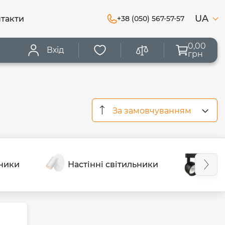
UA
такти
+38 (050) 567-57-57
0,00
Вхід
грн
За замовчуванням
ьники
Настінні світильники
Магн