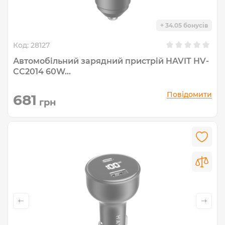
+ 34.05 бонусів
Код:
28127
Автомобільний зарядний пристрій HAVIT HV-
CC2014 60W...
Повідомити
681
грн