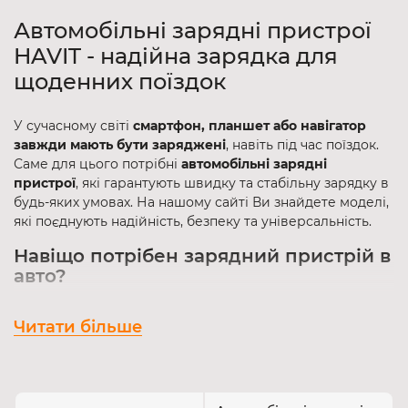
Автомобільні зарядні пристрої
HAVIT - надійна зарядка для
щоденних поїздок
У сучасному світі
смартфон, планшет або навігатор
завжди мають бути заряджені
, навіть під час поїздок.
Саме для цього потрібні
автомобільні зарядні
пристрої
, які гарантують швидку та стабільну зарядку в
будь-яких умовах. На нашому сайті Ви знайдете моделі,
які поєднують надійність, безпеку та універсальність.
Навіщо потрібен зарядний пристрій в
авто?
Коли смартфон використовується як GPS, медіаплеєр
Читати більше
або робочий інструмент -
розряджена батарея
стає
критичною проблемою.
Автомобільний зарядний
пристрій
має наступні переваги:
Безперервне заряджання під час руху