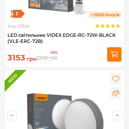
+ 157.65 бонусів
Код:
27542
LED світильник VIDEX EDGE-RC-72W-BLACK
(VLE-ERC-72B)
-15%
3153
3709
грн
грн