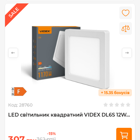
+ 15.35 бонусів
Код:
28760
LED світильник квадратний VIDEX DL6S 12W...
-15%
307
362
грн