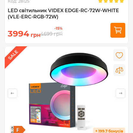
Код:
28125
LED світильник VIDEX EDGE-RC-72W-WHITE
(VLE-ERC-RGB-72W)
-15%
3994
4699
грн
грн
+ 199.7 бонусів