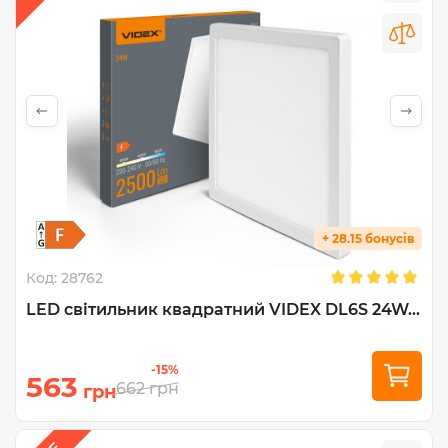
+ 28.15 бонусів
Код:
28762
LED світильник квадратний VIDEX DL6S 24W...
-15%
563
662
грн
грн