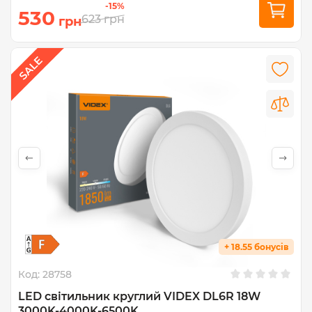
-15%
530
623
грн
грн
+ 18.55 бонусів
Код:
28758
LED світильник круглий VIDEX DL6R 18W
3000K-4000K-6500K...