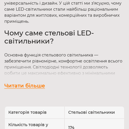
універсальність і дизайн. У цій статті ми з’ясуємо, чому
саме LED-світильники стали найбільш раціональним
варіантом для житлових, комерційних та виробничих
приміщень.
Чому саме стельові LED-
світильники?
Основна функція стельового світильника —
забезпечити рівномірне, комфортне освітлення всього
приміщення. Світлодіодні технології дозволяють
робити це максимально ефективно з мінімальними
витратами.
Читати більше
Основні переваги:
Економія до 90% електроенергії
в порівнянні з
лампами розжарювання.
Категорія товарів
Стельові світильники
Ресурс роботи — 25 000–40 000 годин.
Мінімальне нагрівання світильника
, що знижує
Кількість товарів у
ризик виникнення пожежі та передчасного
174