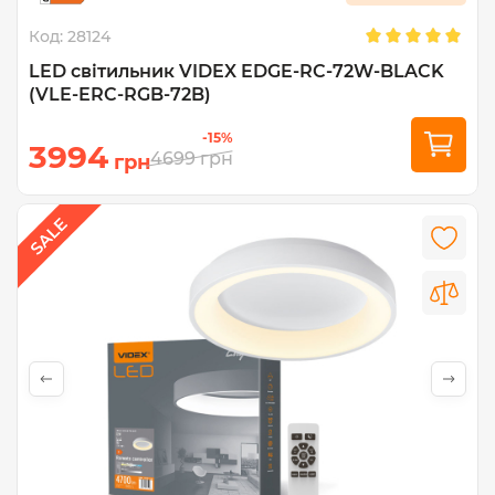
Код:
28124
LED світильник VIDEX EDGE-RC-72W-BLACK
(VLE-ERC-RGB-72B)
-15%
3994
4699
грн
грн