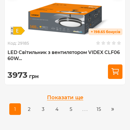
+ 198.65 бонусів
Код:
29185
LED Світильник з вентилятором VIDEX CLF06
60W...
3973
грн
Показати ще
»
1
2
3
4
5
. . .
15