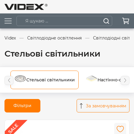
Videx
Світлодіодне освітлення
Світлодіодні світ
Стельові світильники
Стельові світильники
Настінно-стельо
Фільтри
За замовчуванням