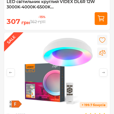
LED світильник круглий VIDEX DL6R 12W
3000K-4000K-6500K...
-15%
307
362
грн
грн
+ 199.7 бонусів