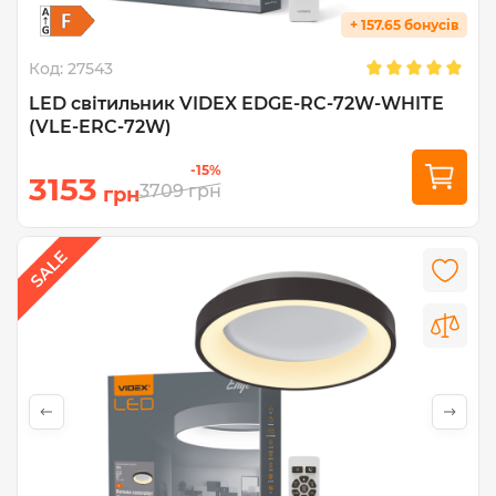
+ 157.65 бонусів
Код:
27543
LED світильник VIDEX EDGE-RC-72W-WHITE
(VLE-ERC-72W)
-15%
3153
3709
грн
грн