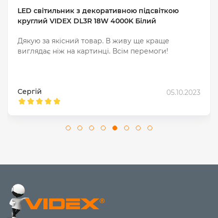
монтаж.
LED світильник з декоративною підсвіткою
круглий VIDEX DL3R 18W 4000K Білий
Монтуються у
підвісну стелю.
Сучасні інтер’єри,
Дякую за якісний товар. В живу ще краще
Вбудовані
Мінімалізм і
торгові центри
виглядає ніж на картинці. Всім перемоги!
естетика.
Регульована
Стилізовані
Підвісні
висота. Акцент
Сергій
05.10.2023
інтер’єри, кав’ярні
на дизайн.
Ключові технічні
характеристики, на які варто
звертати увагу
Правильний підбір світильника — це не лише про
дизайн. Важливо знати, які параметри критичні для
функціональності.