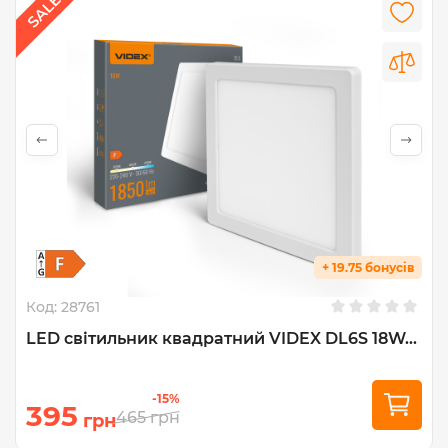
+ 19.75 бонусів
Код:
28761
LED світильник квадратний VIDEX DL6S 18W...
-15%
395
465
грн
грн