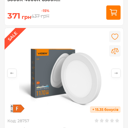
-15%
371
437
грн
грн
+ 15.35 бонусів
Код:
28757