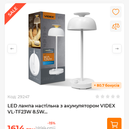
+ 80.7 бонусів
Код:
29247
LED лампа настiльна з акумулятором VIDEX
VL-TF23W 8.5W...
-15%
1614
1899
грн