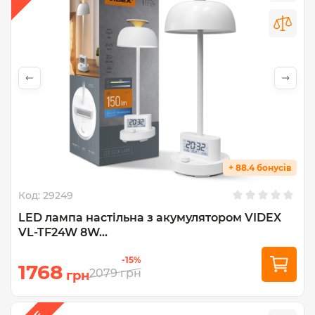
+ 88.4 бонусів
Код:
29249
LED лампа настiльна з акумулятором VIDEX
VL-TF24W 8W...
-15%
1768
2079
грн
грн