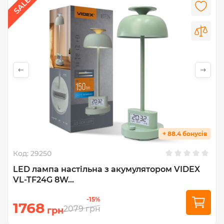
+ 88.4 бонусів
Код:
29250
LED лампа настiльна з акумулятором VIDEX
VL-TF24G 8W...
-15%
1768
2079
грн
грн