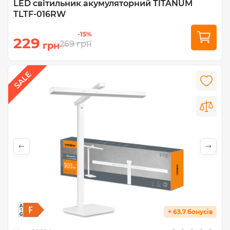
LED світильник акумуляторний TITANUM
TLTF-016RW
-15%
229
269
грн
грн
+ 63.7 бонусів