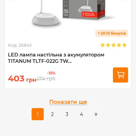
+ 20.15 бонусів
Код:
26843
LED лампа настiльна з акумулятором
TITANUM TLTF-022G 7W...
-15%
403
474
грн
грн
Показати ще
»
1
2
3
4