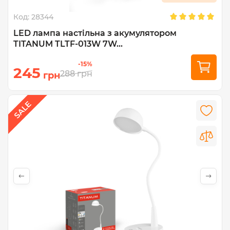
Код:
28344
LED лампа настiльна з акумулятором
TITANUM TLTF-013W 7W...
-15%
245
288
грн
грн