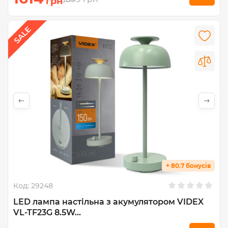
грн
+ 80.7 бонусів
Код:
29248
LED лампа настiльна з акумулятором VIDEX
VL-TF23G 8.5W...