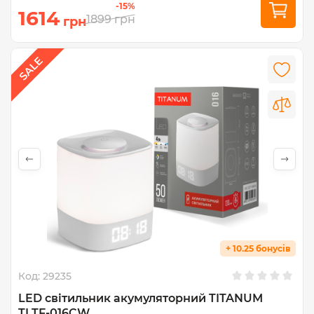
-15%
1614
1899
грн
грн
+ 10.25 бонусів
Код:
29235
LED світильник акумуляторний TITANUM
TLTF-016CW