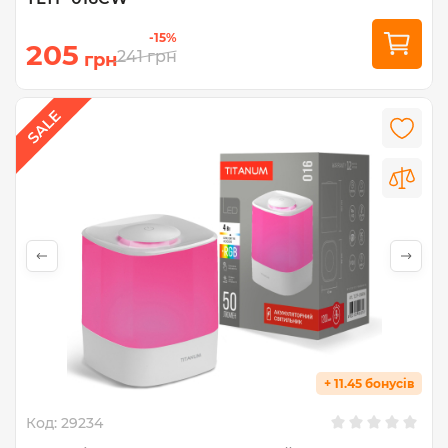
-15%
205
241
грн
грн
+ 11.45 бонусів
Код:
29234