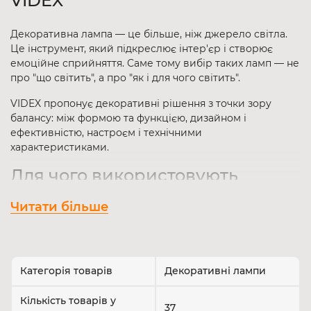
VIDEX
Декоративна лампа — це більше, ніж джерело світла.
Це інструмент, який підкреслює інтер'єр і створює
емоційне сприйняття. Саме тому вибір таких ламп — не
про "що світить", а про "як і для чого світить".
VIDEX пропонує декоративні рішення з точки зору
балансу: між формою та функцією, дизайном і
ефективністю, настроєм і технічними
характеристиками.
Для чого використовують
декоративні лампи
Читати більше
У просторі, де вже є основне світло, саме
декоративні
лампи виконують роль емоційної складової
. Вони
додають глибини, тепла, стилістичної завершеності.
Категорія товарів
Декоративні лампи
Основні задачі:
Кількість товарів у
37
Створення акцентів — на зонах відпочинку,