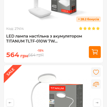
+ 28.2 бонусів
Код:
27414
LED лампа настiльна з акумулятором
TITANUM TLTF-010W 7W...
-15%
564
664
грн
грн