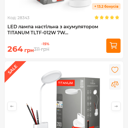
+ 13.2 бонусів
Код:
28343
LED лампа настiльна з акумулятором
TITANUM TLTF-012W 7W...
-15%
264
311
грн
грн