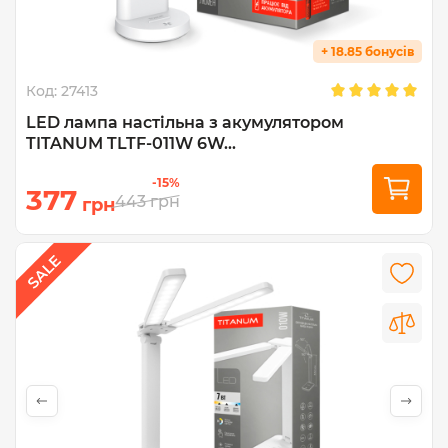
+ 18.85 бонусів
Код:
27413
LED лампа настiльна з акумулятором
TITANUM TLTF-011W 6W...
-15%
377
443
грн
грн