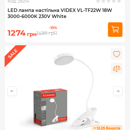
Код:
29214
LED лампа настiльна VIDEX VL-TF22W 18W
3000-6000K 230V White
-15%
1274
1499
грн
грн
+ 12.25 бонусів