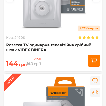
+ 7.2 бонусів
Код:
24906
Розетка TV одинарна телевізійна срібний
шовк VIDEX BINERA
-10%
144
160
грн
грн