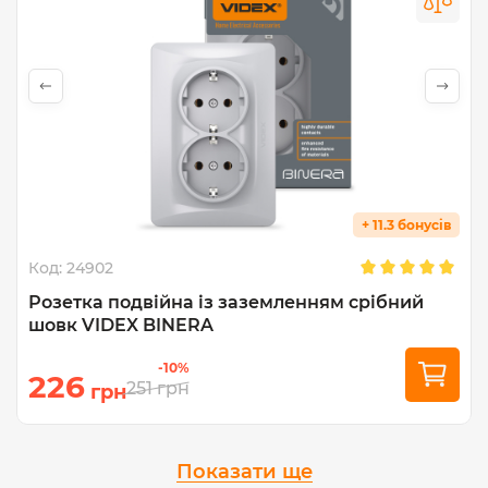
+ 11.3 бонусів
Код:
24902
Розетка подвійна із заземленням срібний
шовк VIDEX BINERA
-10%
226
251
грн
грн
Показати ще