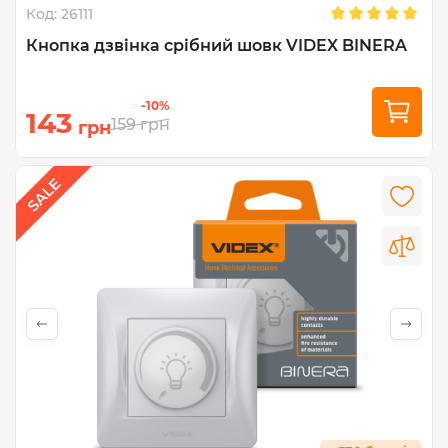
Код:
26111
Кнопка дзвінка срібний шовк VIDEX BINERA
-10%
143
159
грн
грн