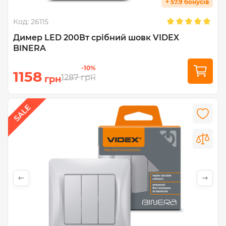
+ 57.9 бонусів
Код:
26115
Димер LED 200Вт срібний шовк VIDEX
BINERA
-10%
1158
1287
грн
грн