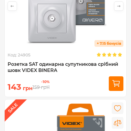
+ 7.15 бонусів
Код:
24905
Розетка SAT одинарна супутникова срібний
шовк VIDEX BINERA
-10%
143
159
грн
грн