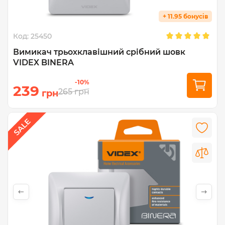
+ 11.95 бонусів
Код:
25450
Вимикач трьохклавішний срібний шовк
VIDEX BINERA
-10%
239
265
грн
грн