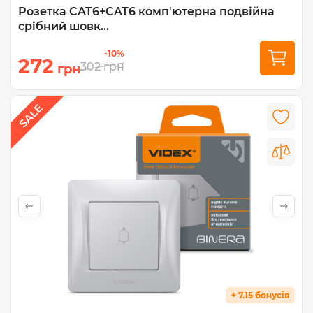
Розетка CAT6+CAT6 комп'ютерна подвійна
срібний шовк...
-10%
272
302
грн
грн
+ 7.15 бонусів