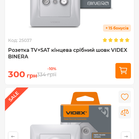
+ 15 бонусів
Код:
25037
Розетка TV+SAT кінцева срібний шовк VIDEX
BINERA
-10%
300
334
грн
грн