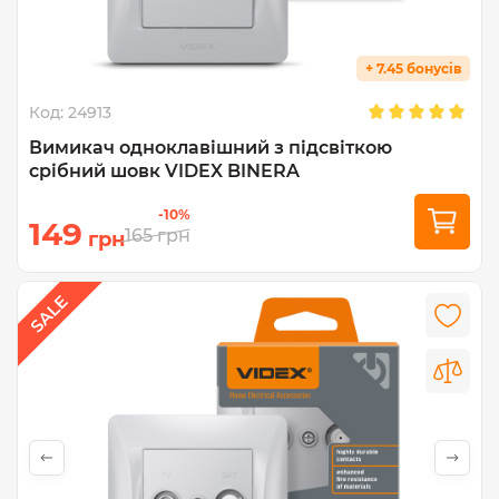
+ 7.45 бонусів
Код:
24913
Вимикач одноклавішний з підсвіткою
срібний шовк VIDEX BINERA
-10%
149
165
грн
грн