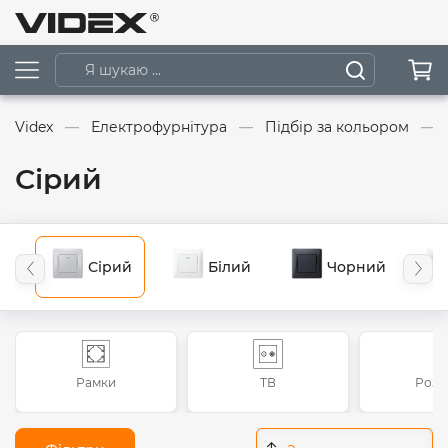
Videx
Електрофурнітура
Підбір за кольором
Сірий
Сірий
Білий
Чорний
Рамки
ТВ
Розе