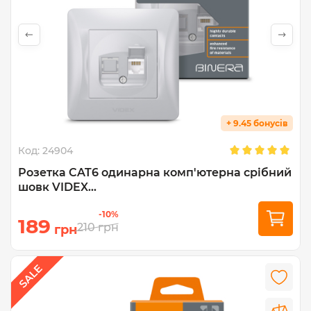
+ 9.45 бонусів
Код:
24904
Розетка CAT6 одинарна комп'ютерна срібний
шовк VIDEX...
-10%
189
210
грн
грн