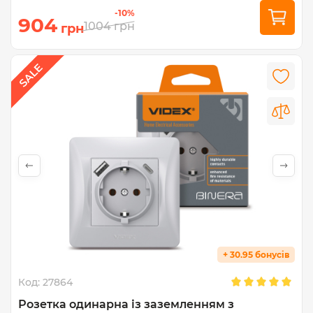
-10%
904
1004
грн
грн
+ 30.95 бонусів
Код:
27864
Розетка одинарна із заземленням з