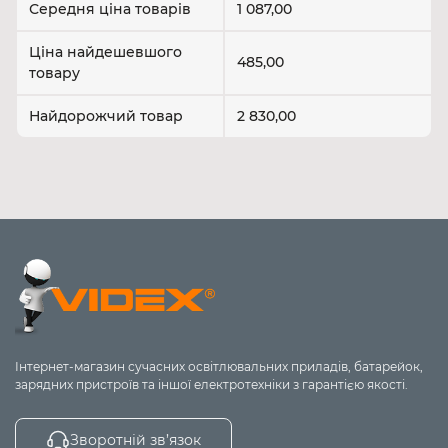
Середня ціна товарів
1 087,00
2.0
Дві колонки
підходить для більшості
ігор
Ціна найдешевшого
485,00
товару
Колонки +
Покращений бас,
2.1
сабвуфер
об'ємніше звучання
Найдорожчий товар
2 830,00
Система з
Імерсивний
5.1 / 7.1
тиловими
просторовий звук для
динаміками
симуляторів і шутерів
Одна
Компактність, ідеально
Soundbar
панель
для моніторів і ТВ
На що звернути увагу при виборі?
Потужність
- чим вона вища, тим більш об'ємним і
Інтернет-магазин сучасних освітлювальних приладів, батарейок,
гучним є звук.
зарядних пристроїв та іншої електротехніки з гарантією якості.
Інтерфейси підключення:
3.5 мм Jack - універсальний варіант
USB - для ПК без аудіовиходів
Зворотній зв’язок