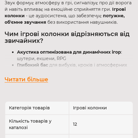
Звук формує атмосферу в грі, сигналізує про дії ворога
й навіть впливає на емоційне сприйняття гри.
Ігрові
колонки
- це аудіосистема, що забезпечує
потужне,
об'ємне звучання
без використання навушників.
Чим ігрові колонки відрізняються від
звичайних?
Акустика оптимізована для динамічних ігор
:
шутери, екшени, RPG
Глибокий бас
для вибухів, кроків і атмосферних
ефектів
Ясні середні та високі частоти
- для діалогів і
Читати більше
саундтреків
Дизайн у геймерському стилі
з підсвіткою та
компактною конструкцією
Основні типи геймерських колонок
Категорія товарів
Ігрові колонки
Кількість товарів у
Тип
Формат
Особливості
12
каталозі
Базове стереозвучання,