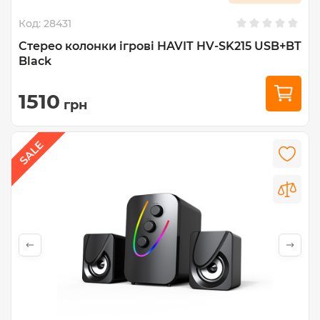
Код:
28431
Стерео колонки ігрові HAVIT HV-SK215 USB+BT
Black
1510
грн