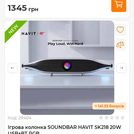
1345
грн
+ 141.55 бонусів
Код:
29404
Ігрова колонка SOUNDBAR HAVIT SK218 20W
USB+BT RGB...