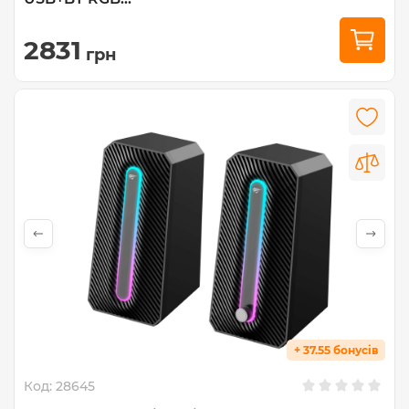
2831
грн
+ 37.55 бонусів
Код:
28645