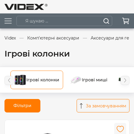
Videx
Комп'ютерні аксесуари
Аксесуари для гей
Ігрові колонки
Ігрові колонки
Ігрові миші
І
Фільтри
За замовчуванням