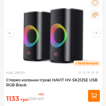
+ 56.65 бонусів
Код:
28430
Стерео колонки ігрові HAVIT HV-SK212SE USB
RGB Black
-15%
1133
1333
грн
грн