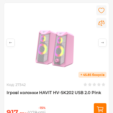
+ 45.85 бонусів
Код:
27342
Ігрові колонки HAVIT HV-SK202 USB 2.0 Pink
-15%
917
1078
грн