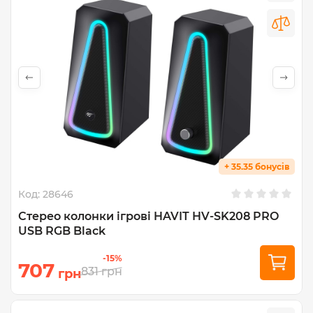
+ 35.35 бонусів
Код:
28646
Стерео колонки ігрові HAVIT HV-SK208 PRO
USB RGB Black
-15%
707
831
грн
грн