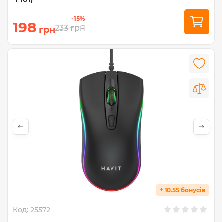
-15%
198
233
грн
грн
+ 10.55 бонусів
Код:
25572