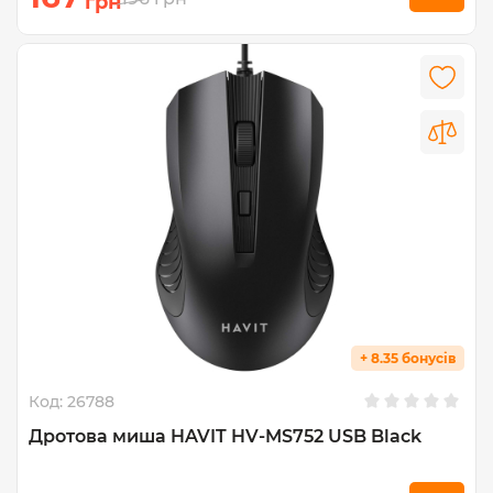
грн
+ 8.35 бонусів
Код:
26788
Дротова миша HAVIT HV-MS752 USB Black