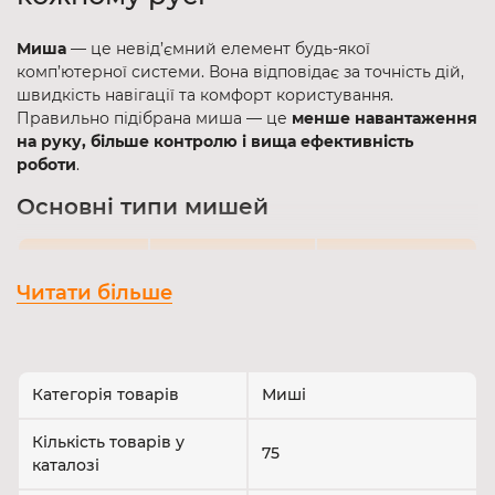
Миша
— це невід’ємний елемент будь-якої
комп’ютерної системи. Вона відповідає за точність дій,
швидкість навігації та комфорт користування.
Правильно підібрана миша — це
менше навантаження
на руку, більше контролю і вища ефективність
роботи
.
Основні типи мишей
Ідеальне
Тип миші
Особливості
застосування
Читати більше
Стабільне
з'єднання, не
Ігри, офісна
Дротова
потребує
робота, графіка
Категорія товарів
Миші
зарядки
Кількість товарів у
Працює через
75
Дім, офіс,
каталозі
2.4GHz
USB-приймач,
ноутбуки