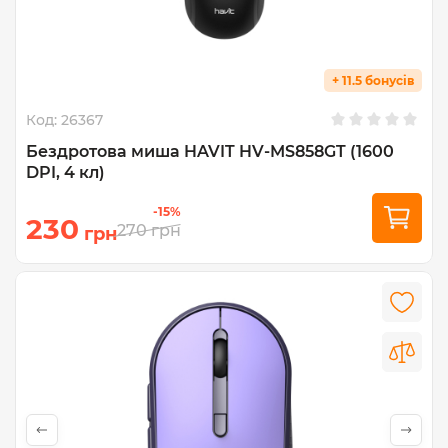
+ 11.5 бонусів
Код:
26367
Бездротова миша HAVIT HV-MS858GT (1600
DPI, 4 кл)
-15%
230
270
грн
грн