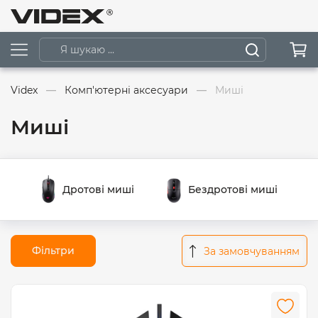
Videx
Комп'ютерні аксесуари
Миші
Миші
Дротові миші
Бездротові миші
Фільтри
За замовчуванням