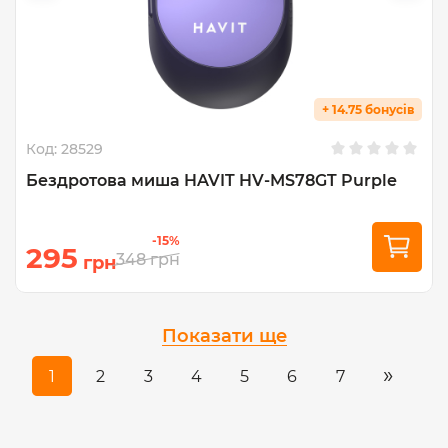
+ 14.75 бонусів
Код:
28529
Бездротова миша HAVIT HV-MS78GT Purple
-15%
295
348
грн
грн
Показати ще
»
1
2
3
4
5
6
7