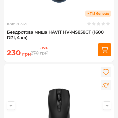
+ 11.5 бонусів
Код:
26369
Бездротова миша HAVIT HV-MS858GT (1600
DPI, 4 кл)
-15%
230
270
грн
грн