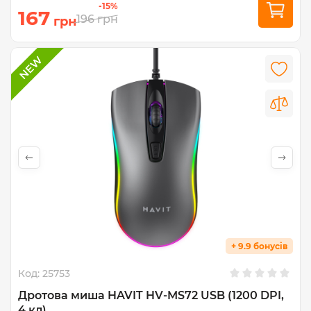
-15%
167
196
грн
грн
+ 9.9 бонусів
Код:
25753
Дротова миша HAVIT HV-MS72 USB (1200 DPI,
4 кл)