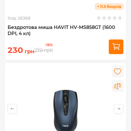
+ 11.5 бонусів
Код:
26368
Бездротова миша HAVIT HV-MS858GT (1600
DPI, 4 кл)
-15%
230
270
грн
грн