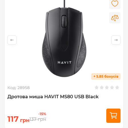
+ 5.85 бонусів
Код:
28958
Дротова миша HAVIT MS80 USB Black
-15%
117
137
грн
грн