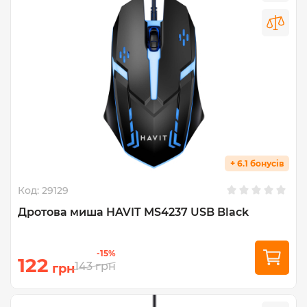
+ 6.1 бонусів
Код:
29129
Дротова миша HAVIT MS4237 USB Black
-15%
122
143
грн
грн