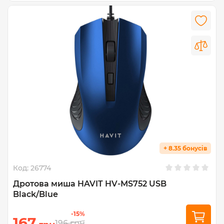
+ 8.35 бонусів
Код:
26774
Дротова миша HAVIT HV-MS752 USB
Black/Blue
-15%
167
196
грн