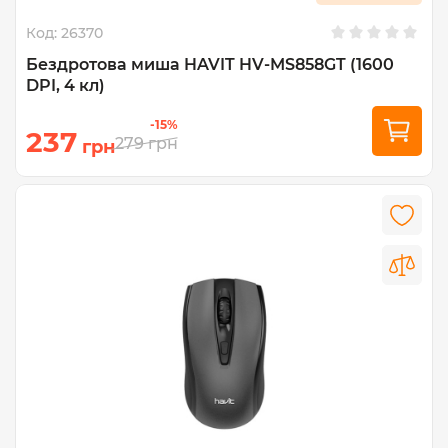
Код:
26370
Бездротова миша HAVIT HV-MS858GT (1600
DPI, 4 кл)
-15%
237
279
грн
грн