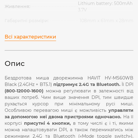
Lithium battery: 500mAh
Живлення:
3.7V
Габаритні розміри:
108mm х 61mm х 28mm
Всі характеристики
Опис
Бездротова миша дворежимна HAVIT HV-MS60WB
Black (2.4GHz + BT5.1)
підтримує 2.4
G
та
Bluetooth
.
Її
DPI
(800-12000-1600)
можна регулювати в залежності від
ваших потреб. Чим вище значення DPI, тим швидше
рухається курсор при мінімальному русі миші.
Особливою перевагою миші є можливість
управляти
за допомогою неї двома пристроями одночасно.
На її
корпусі
присутні 4 кнопки,
в тому числі є і ті, якими
можна налаштовувати
DPI
, а також перемикатись між
режимами 2.4
G
та
Bluetooth
(«
Mode
toggle
switch
»).