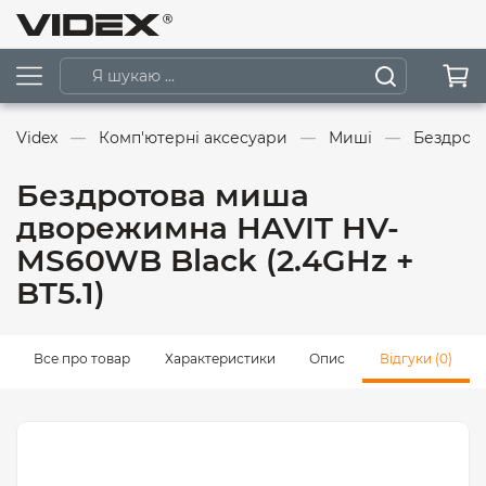
Videx
Комп'ютерні аксесуари
Миші
Бездрото
Бездротова миша
дворежимна HAVIT HV-
MS60WB Black (2.4GHz +
BT5.1)
Все про товар
Характеристики
Опис
Відгуки (0)