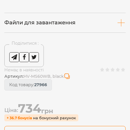
Файли для завантаження
Поділитися :
Немає в наявності
Артикул:
HV-MS60WB, black
Код товару:
27966
734
Ціна:
грн
на бонусний рахунок
+ 36.7 бонусів