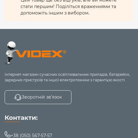
6. Сучасні зарядні пристрої часто застосовують метод
стати першим! Поділіться враженнями та
«дельта-пік», який визначає завершення процесу
допоможіть іншим з вибором.
зарядки за невеликим падінням напруги на
акумуляторі, коли він майже досяг повного заряду.
7. Не допускайте глибокого розряду: напруга <0.9В на
елементі живлення може зробити акумулятор
непридатним для зарядки більшості зарядних
пристроїв.
8.
Зберігання.
Якщо ви плануєте довго не
використовувати акумулятор, краще зберігайте їх
Інтернет-магазин сучасних освітлювальних приладів, батарейок,
розрядженими, але рівень напруги не повинен бути
зарядних пристроїв та іншої електротехніки з гарантією якості.
нижче 0.9В. Для розряду акумуляторів можна
використовувати також зарядні пристрої, які мають
функцію розряду.
Зворотній зв’язок
Обирайте надійні акумулятори та зарядні пристрої від
VIDEX.
Контакти:
+38 (050) 567-57-57