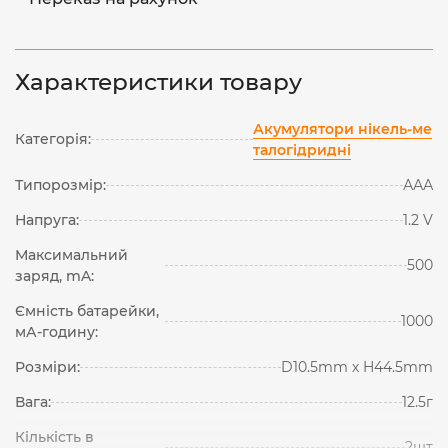
Характеристики товару
Акумулятори нікель-ме
Категорія:
талогідридні
Типорозмір:
ААА
Напруга:
1.2 V
Максимальний
500
заряд, mA:
Ємність батарейки,
1000
мА-годину:
Розміри:
D10.5mm х H44.5mm
Вага:
12.5г
Кількість в
2шт