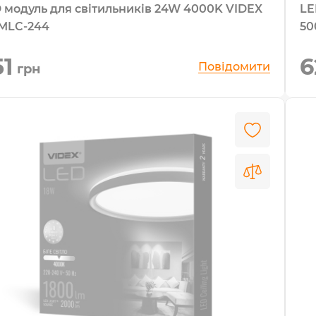
 модуль для світильників 24W 4000K VIDEX
LE
MLC-244
50
51
6
Повідомити
грн