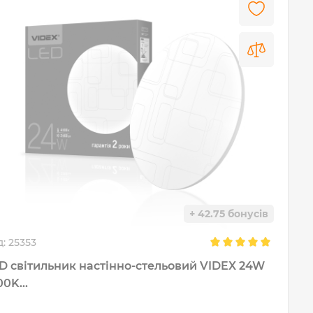
+ 42.75 бонусів
д:
25353
D світильник настінно-стельовий VIDEX 24W
00K...