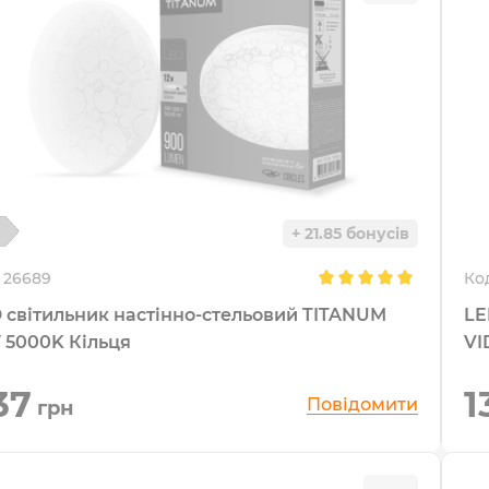
+ 21.85 бонусів
26689
Ко
 світильник настінно-стельовий TITANUM
LE
 5000K Кільця
VI
37
1
Повідомити
грн