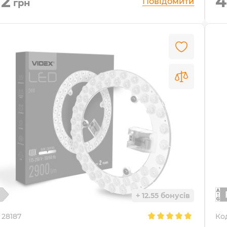
12
4
Повідомити
грн
+ 12.55 бонусів
28187
Ко