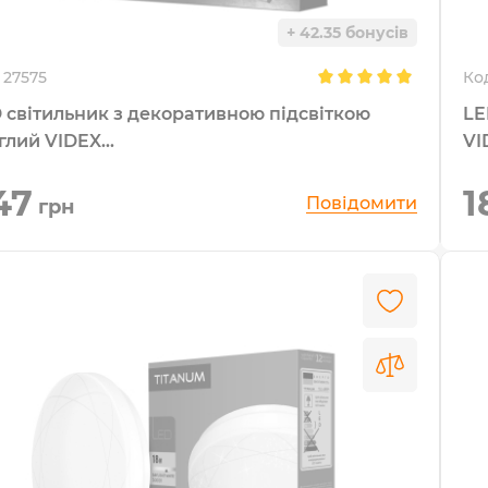
+ 42.35 бонусів
27575
Ко
 світильник з декоративною підсвіткою
LE
глий VIDEX...
VI
47
1
Повідомити
грн