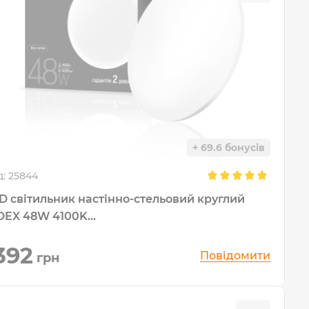
+ 69.6 бонусів
д:
25844
D світильник настінно-стельовий круглий
DEX 48W 4100K...
392
Повідомити
грн