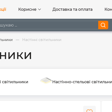
ції
Корисне
Доставка та оплата
Кон
ильники
Настінні світильники
ьники
і світильники
Настінно-стельові світильн