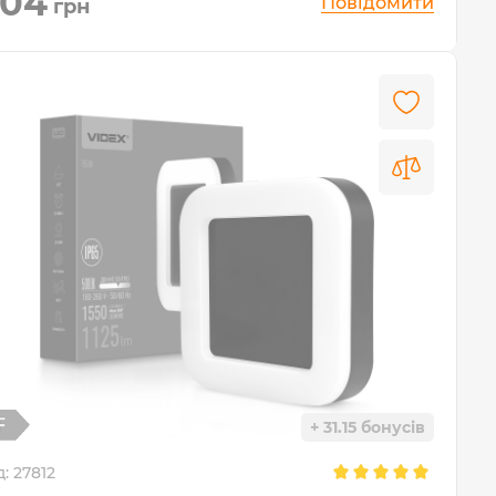
04
Повідомити
грн
+ 31.15 бонусів
д:
27812