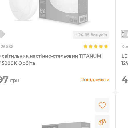
+ 24.85 бонусів
26686
Ко
 світильник настінно-стельовий TITANUM
LE
 5000K Орбіта
97
4
Повідомити
грн