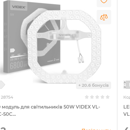
+ 20.6 бонусів
28754
Ко
 модуль для світильників 50W VIDEX VL-
LE
-50C...
VL