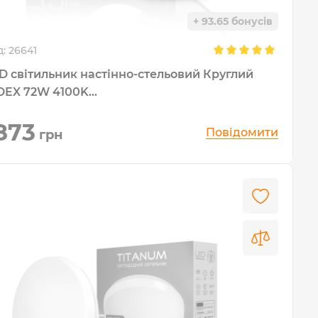
+ 93.65 бонусів
д:
26641
D світильник настінно-стельовий Круглий
DEX 72W 4100K...
873
Повідомити
грн