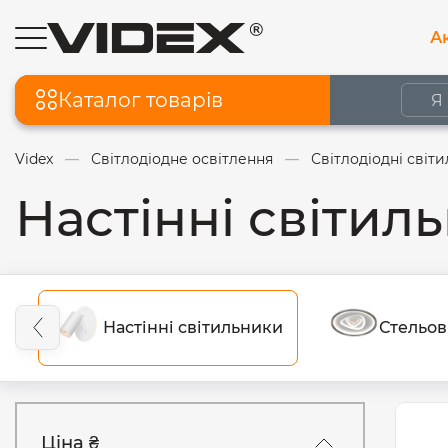
Ак
Каталог товарів
Videx
Світлодіодне освітлення
Світлодіодні світ
Настінні світил
Настінні світильники
Стельов
Ціна ₴