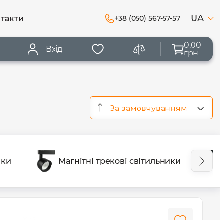
UA
такти
+38 (050) 567-57-57
0,00
Вхід
грн
За замовчуванням
ики
Магнітні трекові світильники