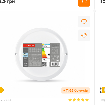
33
1
грн
+ 11.65 бонусів
26599
Ко