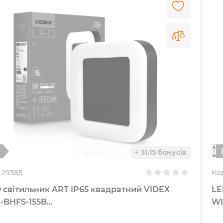
+ 31.15 бонусів
29385
Ко
 світильник ART IP65 квадратний VIDEX
LE
-BHFS-155B...
WL