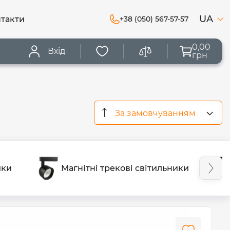
UA
такти
+38 (050) 567-57-57
0,00
Вхід
грн
За замовчуванням
ики
Магнітні трекові світильники