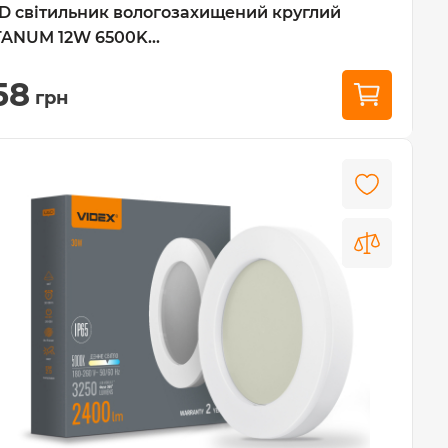
D світильник вологозахищений круглий
TANUM 12W 6500K...
58
грн