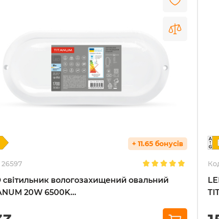
+ 11.65 бонусів
26597
Ко
 світильник вологозахищений овальний
LE
ANUM 20W 6500K...
TI