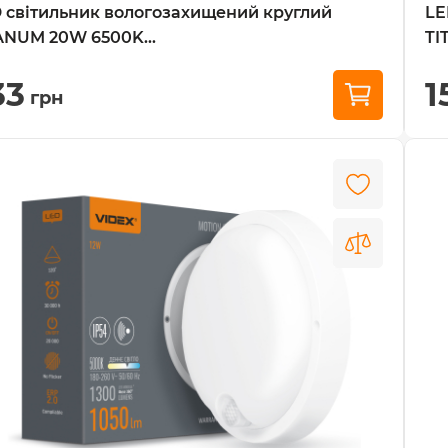
 світильник вологозахищений круглий
LE
ANUM 20W 6500K...
TI
33
1
грн