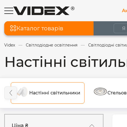
Ак
Каталог товарів
Videx
Світлодіодне освітлення
Світлодіодні світ
Настінні світил
Настінні світильники
Стельов
Ціна ₴