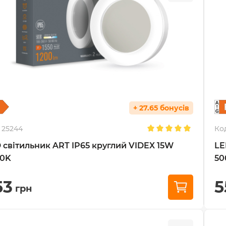
+ 27.65 бонусів
25244
Ко
 світильник ART IP65 круглий VIDEX 15W
LE
00K
50
53
5
грн