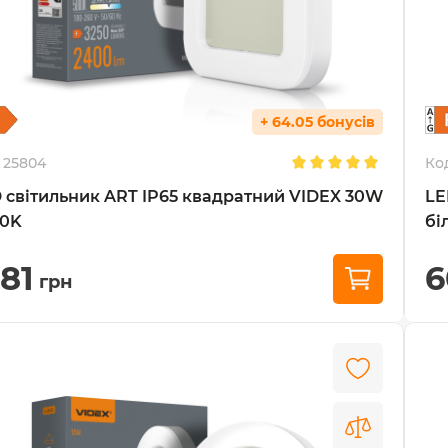
+ 64.05 бонусів
25804
Ко
 світильник ART IP65 квадратний VIDEX 30W
LE
00K
бі
281
6
грн