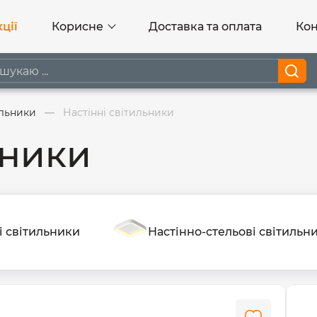
ції
Корисне
Доставка та оплата
Кон
ильники
Настінні світильники
ьники
і світильники
Настінно-стельові світильн