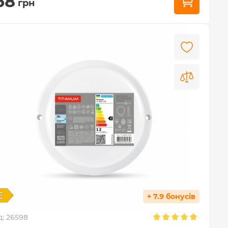
58
грн
+ 7.9 бонусів
д:
26598