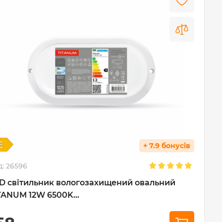
+ 7.9 бонусів
д:
26596
D світильник вологозахищений овальний
TANUM 12W 6500K...