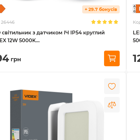
+ 29.7 бонусів
26446
Ко
 світильник з датчиком ІЧ IP54 круглий
LE
EX 12W 5000K...
50
94
1
грн