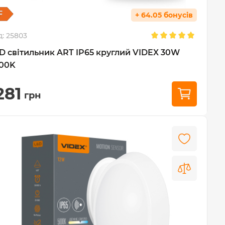
+ 64.05 бонусів
д:
25803
D світильник ART IP65 круглий VIDEX 30W
00K
281
грн