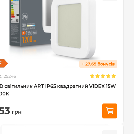
+ 27.65 бонусів
д:
25246
D світильник ART IP65 квадратний VIDEX 15W
00K
53
грн