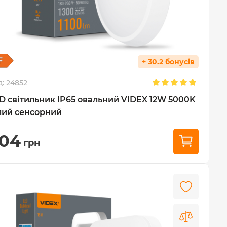
+ 30.2 бонусів
д:
24852
D світильник IP65 овальний VIDEX 12W 5000K
лий сенсорний
04
грн