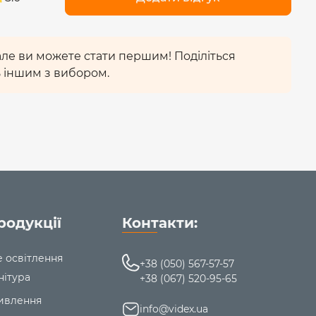
 але ви можете стати першим! Поділіться
 іншим з вибором.
родукції
Контакти:
е освітлення
+38 (050) 567-57-57
нітура
+38 (067) 520-95-65
ивлення
info@videx.ua