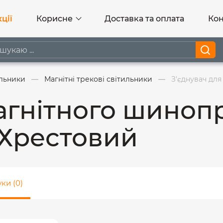
ції
Корисне
Доставка та оплата
Кон
ильники
Магнітні трекові світильники
З'єднувач дл
магнітного шиноп
Хрестовий
уки (0)