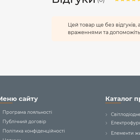
(0)
Цей товар ще без відгуків,
враженнями та допоможіть
Меню сайту
Каталог п
Програма лояльності
Світлодіодн
Публічний договір
Електрофур
Політика конфіденційності
Елементи ж