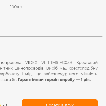
100шт
инопровода VIDEX VL-TRMS-FC05B Хрестовий
нітних шинопроводів. Виріб має хрестоподібну
рбонату і міді, що забезпечує його міцність.
 вага 6г.
Гарантійний термін виробу — 1 рік.
5.0
Додати відгук