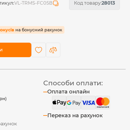
тикул:
VL-TRMS-FC05B
Код товару:
28013
бонусів
на бонусний рахунок
и
Способи оплати:
Оплата онлайн
рн)
Переказ на рахунок
рахунок