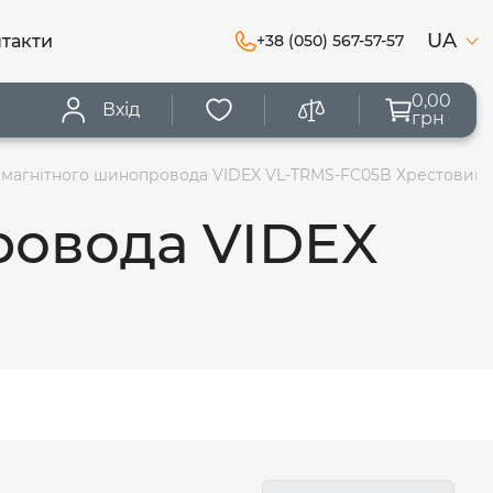
UA
такти
+38 (050) 567-57-57
0,00
Вхід
грн
я магнітного шинопровода VIDEX VL-TRMS-FC05B Хрестовий
ровода VIDEX