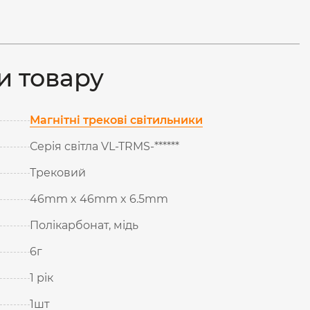
и товару
Магнітні трекові світильники
Серія світла VL-TRMS-******
Трековий
46mm x 46mm x 6.5mm
Полікарбонат, мідь
6г
1 рік
1шт