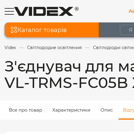
Ак
Каталог товарів
Videx
Світлодіодне освітлення
Світлодіодні світ
З'єднувач для 
VL-TRMS-FC05B 
Все про товар
Характеристики
Опис
Відг