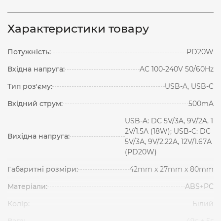
Характеристики товару
Потужність:
PD20W
Вхідна напруга:
AC 100-240V 50/60Hz
Тип роз'єму:
USB-A, USB-C
Вхідний струм:
500mA
USB-A: DC 5V/3A, 9V/2A, 1
2V/1.5A (18W); USB-C: DC
Вихідна напруга:
5V/3А, 9V/2.22А, 12V/1.67А
(PD20W)
Габаритні розміри:
42mm х 27mm х 80mm
Матеріали:
ABS+PC
Колір:
Білий
Вага:
49г ± 5г