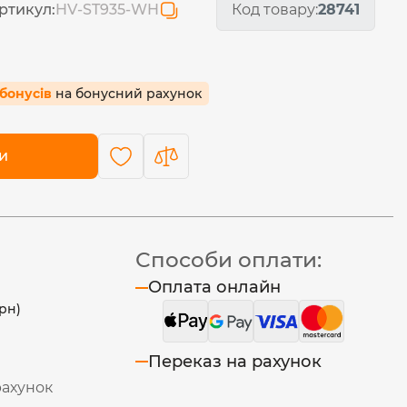
ртикул:
HV-ST935-WH
Код товару:
28741
 бонусів
на бонусний рахунок
и
Способи оплати:
Оплата онлайн
рн)
Переказ на рахунок
рахунок