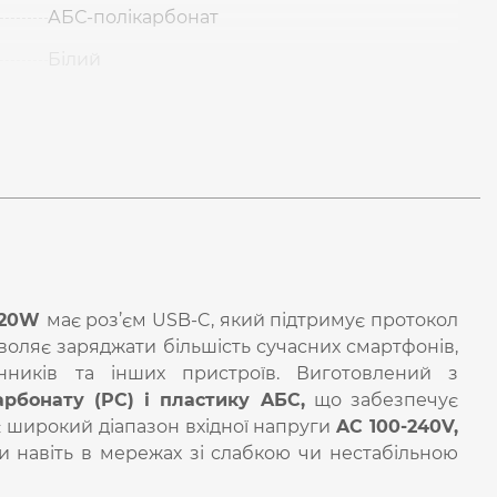
АБС-полікарбонат
Білий
 20W
має роз’єм USB-C, який підтримує протокол
оляє заряджати більшість сучасних смартфонів,
нників та інших пристроїв. Виготовлений з
арбонату (PC) і пластику AБС,
що забезпечує
ає широкий діапазон вхідної напруги
AC 100-240V,
 навіть в мережах зі слабкою чи нестабільною