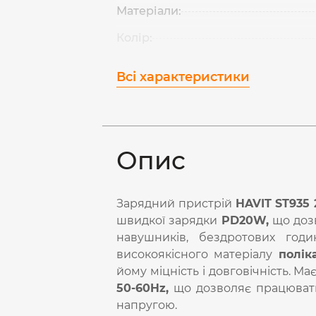
Матеріали:
Колір:
Всі характеристики
Опис
Зарядний пристрій
HAVIT ST935
швидкої зарядки
PD20W,
що дозв
навушників, бездротових годи
високоякісного матеріалу
полік
йому міцність і довговічність. М
50-60Hz,
що дозволяє працювати
напругою.