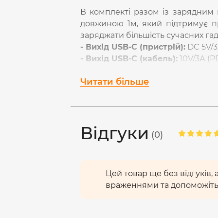
В комплекті разом із зарядним
довжиною 1м, який підтримує 
заряджати більшість сучасних гадже
- Вихід USB-C (пристрій):
DC 5V/3А
- Вихід USB-C (кабель):
10V/3А (
Також цей сучасний зарядний 
Читати більше
Power Supply (PPS): 3.3-5.9V/3A, 
Програмоване джерело живлен
заряджання пристроїв USB-C. Ві
Відгуки
часі, подаючи максимальну поту
(0)
дозволяє обмінюватися даними к
вихідної напруги та струму на о
пристрою.
Цей товар ще без відгуків,
враженнями та допоможіть
Відмінності між PPS, PD і QC
Головною перевагою PPS перед і
втрати перетворення під час з