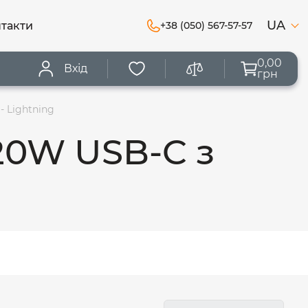
UA
такти
+38 (050) 567-57-57
0,00
Вхід
грн
 Lightning
20W USB-C з