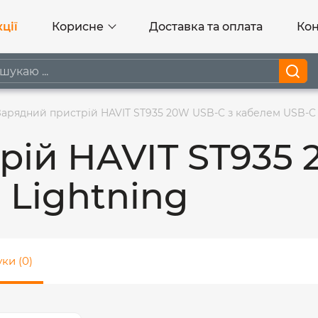
ції
Корисне
Доставка та оплата
Кон
Зарядний пристрій HAVIT ST935 20W USB-C з кабелем USB-C -
рій HAVIT ST935 
 Lightning
уки (0)