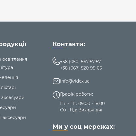
и батареї пристрою.
змірам
79x42x27мм
і вазі
48г±5г,
цей зарядний
не займе багато місця навіть в кишені.
Гарантія -
родукції
Контакти:
е освітлення
+38 (050) 567-57-57
нітура
+38 (067) 520-95-65
ивлення
info@videx.ua
 ліхтарі
Графік роботи:
 аксесуари
Пн - Пт: 09:00 - 18:00
сесуари
Сб - Нд: Вихідні дні
і аксесуари
Ми у соц мережах: