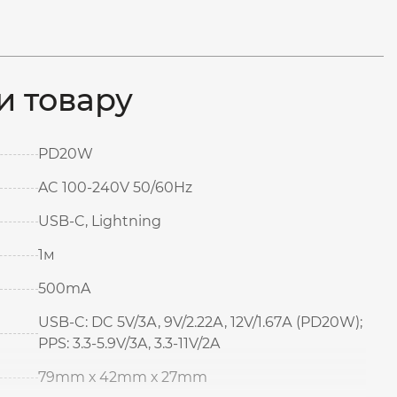
и товару
PD20W
AC 100-240V 50/60Hz
USB-C, Lightning
1м
500mA
USB-C: DC 5V/3А, 9V/2.22А, 12V/1.67А (PD20W);
PPS: 3.3-5.9V/3A, 3.3-11V/2A
79mm х 42mm х 27mm