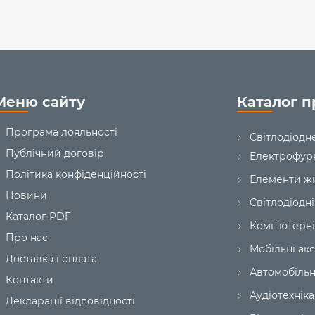
тепла, що подовжує термін служб
Завдяки своїм компактним ро
пристрій легко носити з собою і 
12 місяців.
Меню сайту
Каталог п
Програма лояльності
Світлодіодн
Публічний договір
Електрофур
Політика конфіденційності
Елементи ж
Новини
Світлодіодні
Каталог PDF
Комп'ютерні
Про нас
Мобільні ак
Доставка і оплата
Автомобільн
Контакти
Аудіотехніка
Декларації відповідності