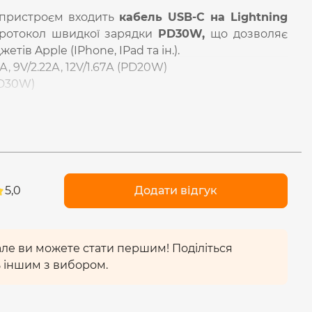
 пристроєм входить
кабель USB-C на Lightning
протокол швидкої зарядки
PD30W,
що дозволяє
тів Apple (IPhone, IPad та ін.).
, 9V/2.22А, 12V/1.67А (PD20W)
PD30W)
пристрій підтримує технологію
Programmable
3.3V-11V/2A.
ня (PPS)
— це стандарт передової технології
н може змінювати напругу та струм у реальному
жність на основі стану заряджання пристрою. Це
5,0
Додати відгук
ожні 10 секунд, роблячи динамічне коригування
снові умов технічних характеристик приймаючого
 але ви можете стати першим! Поділіться
 іншим з вибором.
ншими стандартами є його здатність знижувати
аряджання. Це означає, що виділяється менше