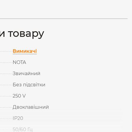
и товару
Вимикачі
NOTA
Звичайний
Без підсвітки
250 V
Двоклавішний
IP20
50/60 Гц