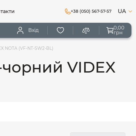
UA
такти
+38 (050) 567-57-57
0,00
Вхід
грн
EX NOTA (VF-NT-SW2-BL)
-чорний VIDEX