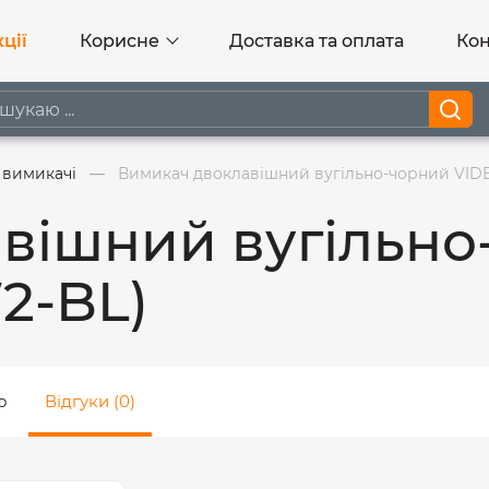
ції
Корисне
Доставка та оплата
Кон
 вимикачі
Вимикач двоклавішний вугільно-чорний VID
вішний вугільно
2-BL)
о
Відгуки (0)