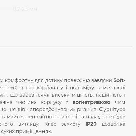
0.2-2.5 мм
у, комфортну для дотику поверхню завдяки
Soft-
ений з полікарбонату і поліаміду, а металеві
туні, що забезпечує високу міцність, надійність і
онтажна частина корпусу є
вогнетривкою
, чим
щення від непередбачуваних ризиків. Фурнітура
ть майже непомітною на стіні та надає інтер’єру
асного вигляду. Клас захисту
IP20
дозволяє
 сухих приміщеннях.