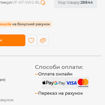
тикул:
VF-NT-SW2-BL
Код товару:
28844
бонусів
на бонусний рахунок
и
Способи оплати:
Оплата онлайн
рн)
Переказ на рахунок
рахунок