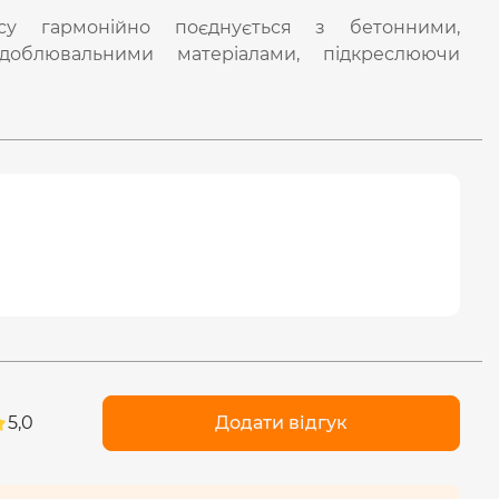
усу гармонійно поєднується з бетонними,
облювальними матеріалами, підкреслюючи
5,0
Додати відгук