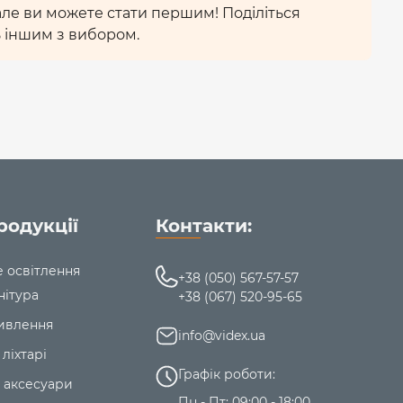
 але ви можете стати першим! Поділіться
 іншим з вибором.
родукції
Контакти:
е освітлення
+38 (050) 567-57-57
нітура
+38 (067) 520-95-65
ивлення
info@videx.ua
 ліхтарі
Графік роботи:
 аксесуари
Пн - Пт: 09:00 - 18:00