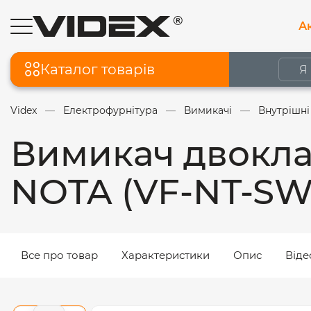
Ак
Каталог товарів
Videx
Електрофурнітура
Вимикачі
Внутрішні
Вимикач двокла
NOTA (VF-NT-SW
Все про товар
Характеристики
Опис
Віде