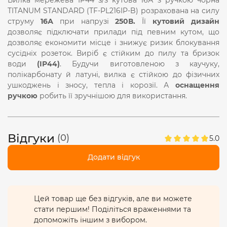
TITANUM STANDARD (ТF-PL216IP-B) розрахована на силу
струму
16А
при напрузі
250В.
Її
кутовий дизайн
дозволяє підключати прилади під певним кутом, що
дозволяє економити місце і знижує ризик блокування
сусідніх розеток. Виріб є стійким до пилу та бризок
води
(ІР44)
. Будучи виготовленою з каучуку,
полікарбонату й латуні, вилка є стійкою до фізичних
ушкоджень і зносу, тепла і корозії. А
оснащення
ручкою
робить її зручнішою для використання.
Відгуки
(0)
5.0
Додати відгук
Цей товар ще без відгуків, але ви можете
стати першим! Поділіться враженнями та
допоможіть іншим з вибором.