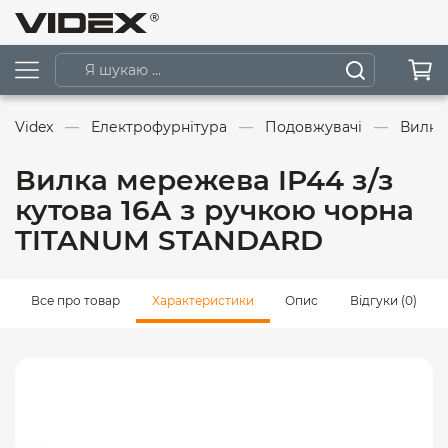
Videx
Електрофурнітура
Подовжувачі
Вилки
Вилка мережева IP44 з/з
кутова 16А з ручкою чорна
TITANUM STANDARD
Все про товар
Характеристики
Опис
Відгуки (0)