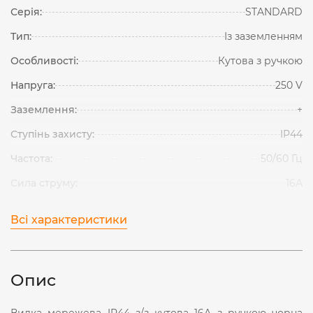
Серія:
STANDARD
Тип:
Із заземленням
Особливості:
Кутова з ручкою
Напруга:
250 V
Заземлення:
+
Ступінь захисту:
IP44
Частота:
50/60 Гц
Сила струму:
16А
Всі характеристики
Опис
Вилка мережева IP44 з/з кутова 16А з ручкою чорна