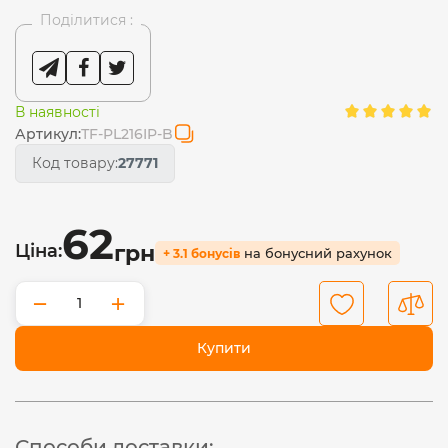
Поділитися :
В наявності
Артикул:
ТF-PL216IP-B
Код товару:
27771
62
Ціна:
грн
на бонусний рахунок
+ 3.1 бонусів
−
+
Купити
Способи доставки: