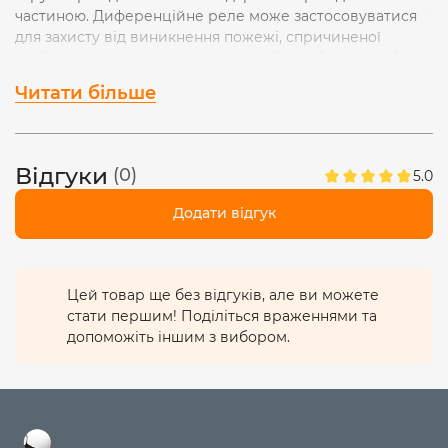
частиною. Диференційне реле може застосовуватися
для захисту від виникнення пожежі, спричиненої
витіканням струму через зношену ізоляцію проводів та
неякісні з'єднання. Не призначений для виконання
Читати більше
функцій захисту від перевантажень та/або коротких
замикань
Пристрій розрахований на використання не
навченими спеціально людьми і не вимагає технічного
Відгуки
(0)
5.0
обслуговування.
Додати відгук
Цей товар ще без відгуків, але ви можете
стати першим! Поділіться враженнями та
допоможіть іншим з вибором.