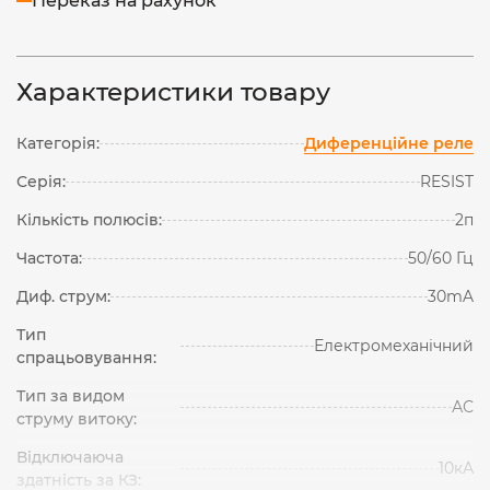
Переказ на рахунок
Характеристики товару
Категорія:
Диференційне реле
Серія:
RESIST
Кількість полюсів:
2п
Частота:
50/60 Гц
Диф. струм:
30mA
Тип
Електромеханічний
спрацьовування:
Тип за видом
АС
струму витоку:
Відключаюча
10кА
здатність за КЗ: