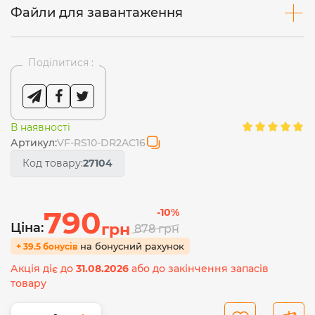
Файли для завантаження
Поділитися :
В наявності
Артикул:
VF-RS10-DR2AC16
Код товару:
27104
790
-10%
Ціна:
грн
878
грн
на бонусний рахунок
+ 39.5 бонусів
Акція діє до
31.08.2026
або до закінчення запасів
товару