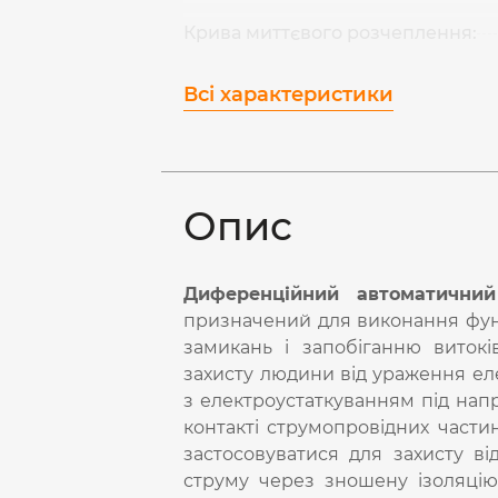
Крива миттєвого розчеплення:
Всі характеристики
Опис
Диференційний автоматични
призначений для виконання функ
замикань і запобіганню витокі
захисту людини від ураження ел
з електроустаткуванням під нап
контакті струмопровідних част
застосовуватися для захисту в
струму через зношену ізоляцію 