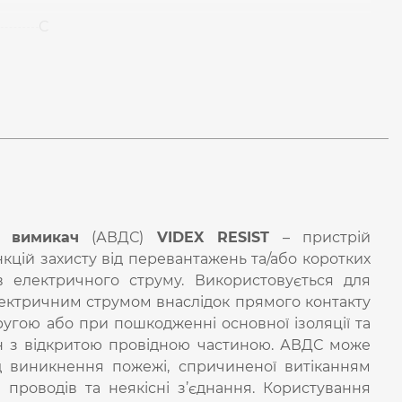
С
й вимикач
(АВДС)
VIDEX RESIST
– пристрій
цій захисту від перевантажень та/або коротких
в електричного струму. Використовується для
ектричним струмом внаслідок прямого контакту
ругою або при пошкодженні основної ізоляції та
ин з відкритою провідною частиною. АВДС може
ід виникнення пожежі, спричиненої витіканням
проводів та неякісні з’єднання. Користування