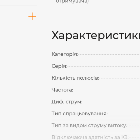
отримувача)
Характеристик
Категорія:
Серія:
Кількість полюсів:
Частота:
Диф. струм:
Тип спрацьовування:
Тип за видом струму витоку:
Відключаюча здатність за КЗ: