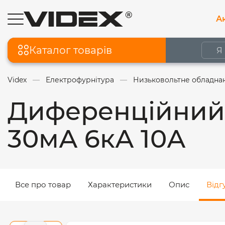
Ак
Каталог товарів
Videx
Електрофурнітура
Низьковольтне обладна
Диференційний 
30мА 6кА 10А
Все про товар
Характеристики
Опис
Відг