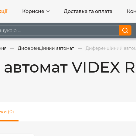
ції
Корисне
Доставка та оплата
Кон
ння
Диференційний автомат
Диференційний автома
автомат VIDEX R
уки (0)