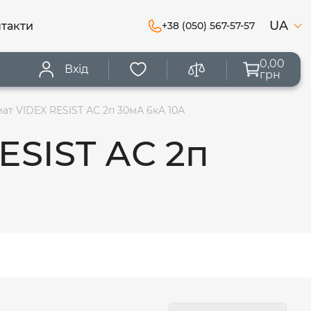
UA
такти
+38 (050) 567-57-57
0,00
Вхід
грн
т VIDEX RESIST АС 2п 30мА 6кА 10А
ESIST АС 2п