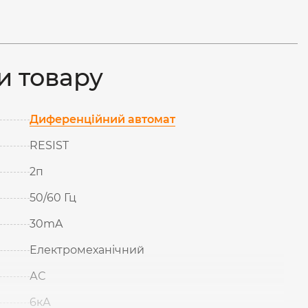
и товару
Диференційний автомат
RESIST
2п
50/60 Гц
30mA
Електромеханічний
АС
6кА