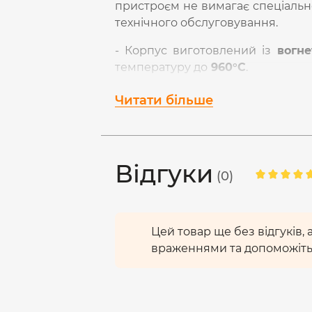
пристроєм не вимагає спеціально
технічного обслуговування.
- Корпус виготовлений із
вогне
температуру до
960°С
.
- Струмопровідні частини виготов
Читати більше
-
Подвійна конструкція конта
з'єднання шиною Fork або PIN.
- Гарантійний термін
60 міс
.
УВАГА! Монтаж пристрою необ
Відгуки
(0)
живлення електромережі. Пер
проведення монтажу. Підготуват
відповідні отвори (згідно схеми
З’єднання має бути виконано з м
Цей товар ще без відгуків,
враженнями та допоможіть