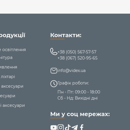
родукції
Контакти:
е освітлення
+38 (050) 567-57-57
нітура
+38 (067) 520-95-65
ивлення
info@videx.ua
 ліхтарі
Графік роботи:
 аксесуари
Пн - Пт: 09:00 - 18:00
сесуари
Сб - Нд: Вихідні дні
і аксесуари
Ми у соц мережах: