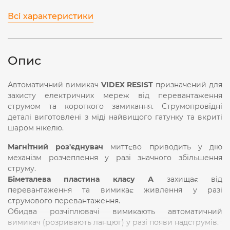
Всі характеристики
Опис
Автоматичний вимикач
VIDEX RESIST
призначений для
захисту електричних мереж від перевантаження
струмом та короткого замикання. Струмопровідні
деталі виготовлені з міді найвищого гатунку та вкриті
шаром нікелю.
Магнітний роз'єднувач
миттєво приводить у дію
механізм розчеплення у разі значного збільшення
струму.
Біметалева пластина класу А
захищає від
перевантаження та вимикає живлення у разі
струмового перевантаження.
Обидва розчіплювачі вимикають автоматичний
вимикач (розривають ланцюг) у разі появи надструмів.