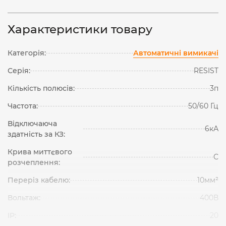
Характеристики товару
Категорія:
Автоматичні вимикачі
Серія:
RESIST
Кількість полюсів:
3п
Частота:
50/60 Гц
Відключаюча
6кА
здатність за КЗ:
Крива миттєвого
С
розчеплення:
Переріз кабелю:
10мм²
Вольтаж:
400В
IP:
20