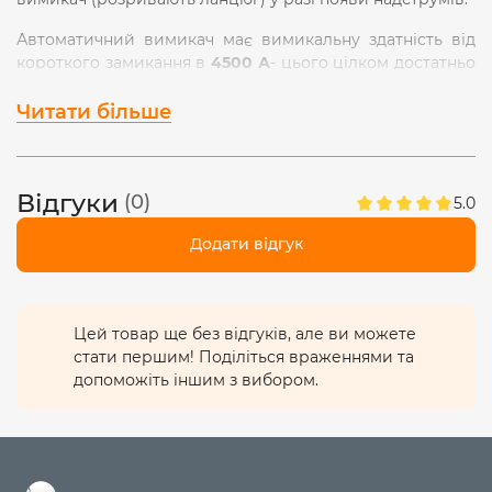
Автоматичний вимикач має вимикальну здатність від
короткого замикання в
4500 А
- цього цілком достатньо
у більшості випадків, коли потрібен струмовий захист.
Характеристика відключення
"С"
означає, що
Читати більше
спрацьовування магнітного розчіплювача
автоматичного вимикача відбудеться у разі 5-10-
кратного перевищення струму від номінального
Відгуки
(0)
значення. Це універсальний варіант, який
5.0
застосовується у більшості випадків.
Додати відгук
Є можливість комутації додаткового обладнання для
автоматичного захисту.
Корпус виготовлений із
вогнетривкого
поліаміду
Цей товар ще без відгуків, але ви можете
марки VO
, який витримує до
960°С
.
стати першим! Поділіться враженнями та
допоможіть іншим з вибором.