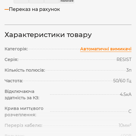
Переказ на рахунок
Характеристики товару
Категорія:
Автоматичні вимикачі
Серія:
RESIST
Кількість полюсів:
3п
Частота:
50/60 Гц
Відключаюча
4.5кА
здатність за КЗ:
Крива миттєвого
С
розчеплення:
Переріз кабелю:
10мм²
Вольтаж:
400В