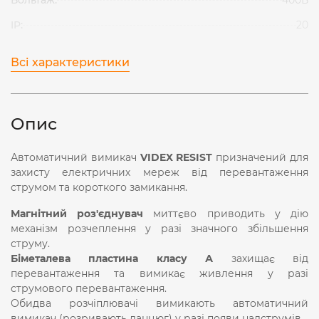
IP:
20
Всі характеристики
Опис
Автоматичний вимикач
VIDEX RESIST
призначений для
захисту електричних мереж від перевантаження
струмом та короткого замикання.
Магнітний роз'єднувач
миттєво приводить у дію
механізм розчеплення у разі значного збільшення
струму.
Біметалева пластина класу А
захищає від
перевантаження та вимикає живлення у разі
струмового перевантаження.
Обидва розчіплювачі вимикають автоматичний
вимикач (розривають ланцюг) у разі появи надструмів.