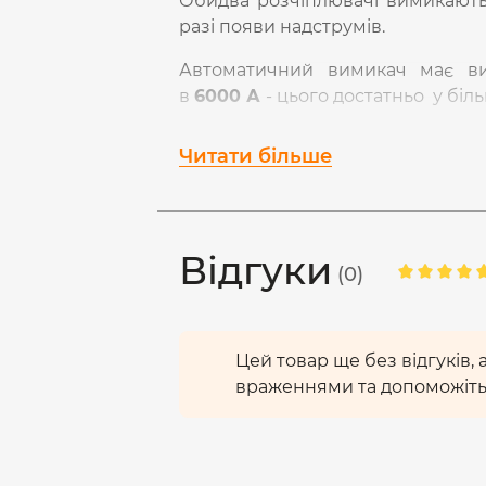
Обидва розчіплювачі вимикають
разі появи надструмів.
Автоматичний вимикач має вим
в
6000 А
- цього достатньо у біл
Характеристика відключення
розчіплювача автоматичного 
Читати більше
перевищення струму від номінал
застосовується у більшості випадк
Є можливість комутації додатков
Відгуки
Корпус виготовлений із
вогнет
(0)
до
960°С
.
Цей товар ще без відгуків,
враженнями та допоможіть