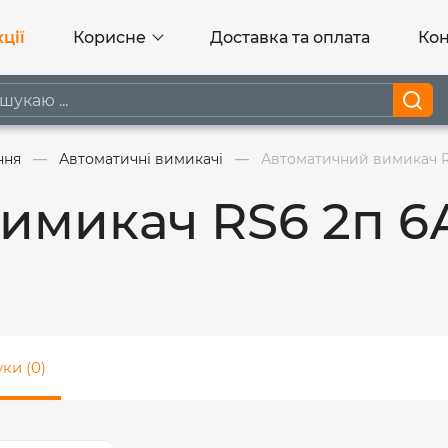
ції
Корисне
Доставка та оплата
Кон
ння
Автоматичні вимикачі
Автоматичний вимикач RS
имикач RS6 2п 6
уки (0)