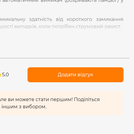
 автоматичний вимикач (розривають ланцюг) у
икальну здатність від короткого замикання
ьшості випадків, коли потрібен струмовий захист.
"С"
означає, що спрацьовування магнітного
вимикача відбудеться у разі 5-10-кратного
ьного значення. Це універсальний варіант, який
ів.
ого обладнання для автоматичного захисту.
ривкого поліаміду
марки VO
, який витримує
5.0
Додати відгук
 але ви можете стати першим! Поділіться
 іншим з вибором.