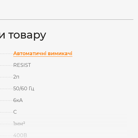
и товару
Автоматичні вимикачі
RESIST
2п
50/60 Гц
6кА
С
1мм²
400В