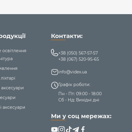
родукції
Контакти:
е освітлення
+38 (050) 567-57-57
нітура
+38 (067) 520-95-65
ивлення
info@videx.ua
 ліхтарі
Графік роботи:
 аксесуари
Пн - Пт: 09:00 - 18:00
сесуари
Сб - Нд: Вихідні дні
і аксесуари
Ми у соц мережах: