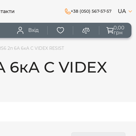
UA
такти
+38 (050) 567-57-57
0,00
Вхід
грн
6 2п 6А 6кА С VIDEX RESIST
А 6кА С VIDEX