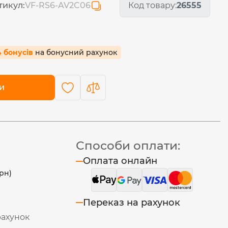
тикул:
VF-RS6-AV2C06
Код товару:
26555
4 бонусів
на бонусний рахунок
и
Способи оплати:
Оплата онлайн
рн)
Переказ на рахунок
рахунок