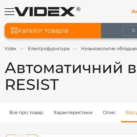
Ак
Каталог товарів
Videx
Електрофурнітура
Низьковольтне обладна
Автоматичний в
RESIST
Все про товар
Характеристики
Опис
Відг