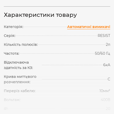
Характеристики товару
Категорія:
Автоматичні вимикачі
Серія:
RESIST
Кількість полюсів:
2п
Частота:
50/60 Гц
Відключаюча
6кА
здатність за КЗ:
Крива миттєвого
С
розчеплення:
Переріз кабелю:
10мм²
Вольтаж:
400В
IP:
20