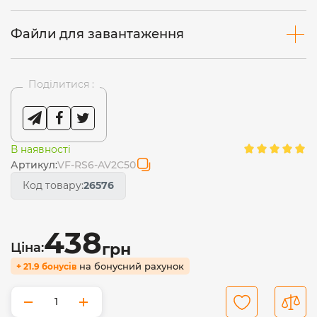
Файли для завантаження
Поділитися :
В наявності
Артикул:
VF-RS6-AV2C50
Код товару:
26576
438
Ціна:
грн
на бонусний рахунок
+ 21.9 бонусів
−
+