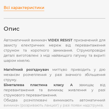
Всі характеристики
Опис
Автоматичний вимикач
VIDEX RESIST
призначений для
захисту електричних мереж від перевантаження
струмом та короткого замикання. Струмопровідні
деталі виготовлені з міді найвищого гатунку та вкриті
шаром нікелю.
Магнітний роз'єднувач
миттєво приводить у дію
механізм розчеплення у разі значного збільшення
струму.
Біметалева пластина класу А
захищає від
перевантаження та вимикає живлення у разі
струмового перевантаження.
Обидва розчіплювачі вимикають автоматичний
вимикач (розривають ланцюг) у разі появи надструмів.