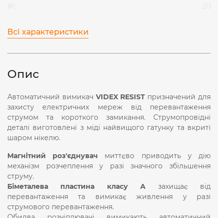
IP:
20
Всі характеристики
Опис
Автоматичний вимикач
VIDEX RESIST
призначений для
захисту електричних мереж від перевантаження
струмом та короткого замикання. Струмопровідні
деталі виготовлені з міді найвищого гатунку та вкриті
шаром нікелю.
Магнітний роз'єднувач
миттєво приводить у дію
механізм розчеплення у разі значного збільшення
струму.
Біметалева пластина класу А
захищає від
перевантаження та вимикає живлення у разі
струмового перевантаження.
Обидва розчіплювачі вимикають автоматичний