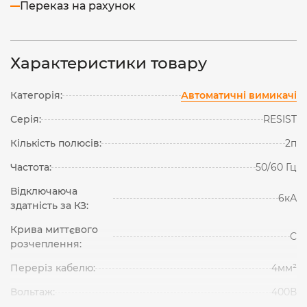
Переказ на рахунок
Характеристики товару
Категорія:
Автоматичні вимикачі
Серія:
RESIST
Кількість полюсів:
2п
Частота:
50/60 Гц
Відключаюча
6кА
здатність за КЗ:
Крива миттєвого
С
розчеплення:
Переріз кабелю:
4мм²
Вольтаж:
400В