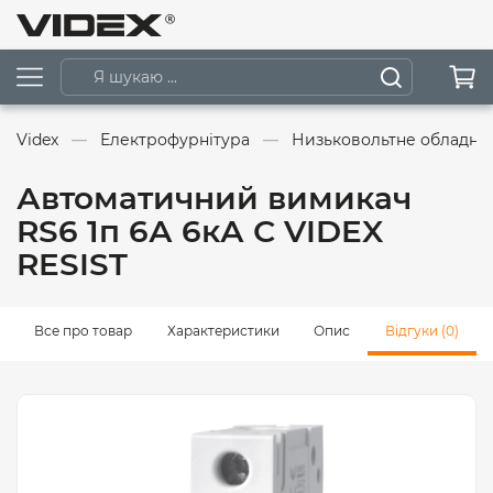
Videx
Електрофурнітура
Низьковольтне обладна
Автоматичний вимикач
RS6 1п 6А 6кА С VIDEX
RESIST
Все про товар
Характеристики
Опис
Відгуки (0)