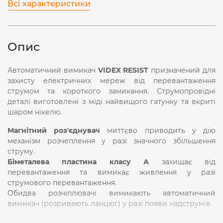
Всі характеристики
Опис
Автоматичний вимикач
VIDEX RESIST
призначений для
захисту електричних мереж від перевантаження
струмом та короткого замикання. Струмопровідні
деталі виготовлені з міді найвищого гатунку та вкриті
шаром нікелю.
Магнітний роз'єднувач
миттєво приводить у дію
механізм розчеплення у разі значного збільшення
струму.
Біметалева пластина класу А
захищає від
перевантаження та вимикає живлення у разі
струмового перевантаження.
Обидва розчіплювачі вимикають автоматичний
вимикач (розривають ланцюг) у разі появи надструмів.
Автоматичний вимикач має вимикальну здатність від