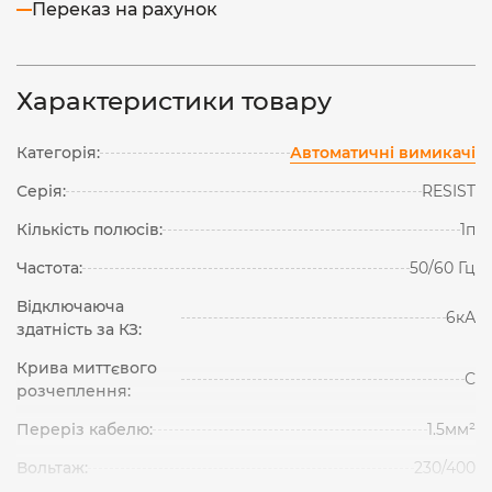
Переказ на рахунок
Характеристики товару
Категорія:
Автоматичні вимикачі
Серія:
RESIST
Кількість полюсів:
1п
Частота:
50/60 Гц
Відключаюча
6кА
здатність за КЗ:
Крива миттєвого
С
розчеплення:
Переріз кабелю:
1.5мм²
Вольтаж:
230/400