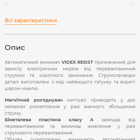
IP:
20
Всі характеристики
Опис
Автоматичний вимикач
VIDEX RESIST
призначений для
захисту електричних мереж від перевантаження
струмом та короткого замикання. Струмопровідні
деталі виготовлені з міді найвищого гатунку та вкриті
шаром нікелю.
Магнітний роз'єднувач
миттєво приводить у дію
механізм розчеплення у разі значного збільшення
струму.
Біметалева пластина класу А
захищає від
перевантаження та вимикає живлення у разі
струмового перевантаження.
Обидва розчіплювачі вимикають автоматичний