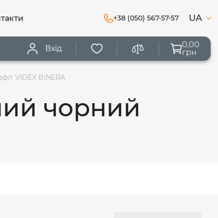
UA
такти
+38 (050) 567-57-57
0,00
Вхід
грн
афіт VIDEX BINERA
ний чорний