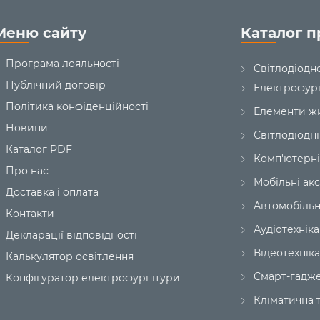
Меню сайту
Каталог п
Програма лояльності
Світлодіодн
Публічний договір
Електрофур
Політика конфіденційності
Елементи ж
Новини
Світлодіодні
Каталог PDF
Комп'ютерні
Про нас
Мобільні ак
Доставка і оплата
Автомобільн
Контакти
Аудіотехніка
Декларації відповідності
Відеотехніка
Калькулятор освітлення
Смарт-гадж
Конфігуратор електрофурнітури
Кліматична т