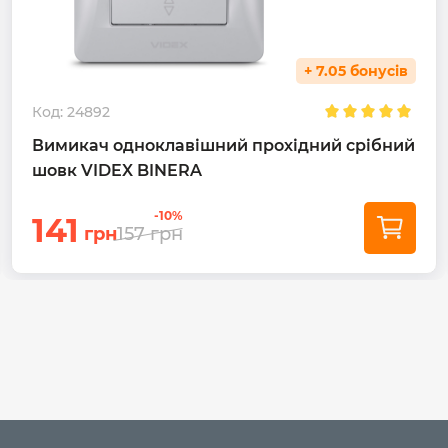
+ 7.05 бонусів
Код:
24892
Вимикач одноклавішний прохідний срібний
шовк VIDEX BINERA
-10%
141
грн
157
грн