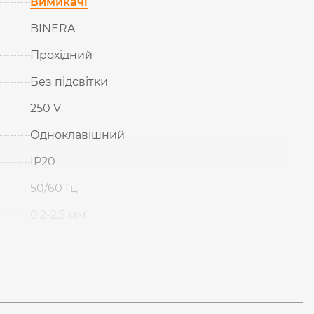
Вимикачі
BINERA
Прохідний
Без підсвітки
250 V
Одноклавішний
IP20
50/60 Гц
0.2-2.5 мм