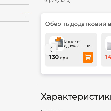
отримувача)
Оберіть додатковий 
Вимикач
одноклавішний
прохідний
білий VIDEX
130
14
грн
BINERA
Характеристик