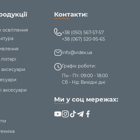
родукції
Контакти:
е освітлення
+38 (050) 567-57-57
нітура
+38 (067) 520-95-65
ивлення
info@videx.ua
 ліхтарі
Графік роботи:
 аксесуари
Пн - Пт: 09:00 - 18:00
сесуари
Сб - Нд: Вихідні дні
і аксесуари
Ми у соц мережах:
ети
ехніка