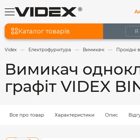
Ак
Каталог товарів
Videx
Електрофурнітура
Вимикачі
Прохідні 
Вимикач однокл
графіт VIDEX B
Все про товар
Характеристики
Опис
Відг