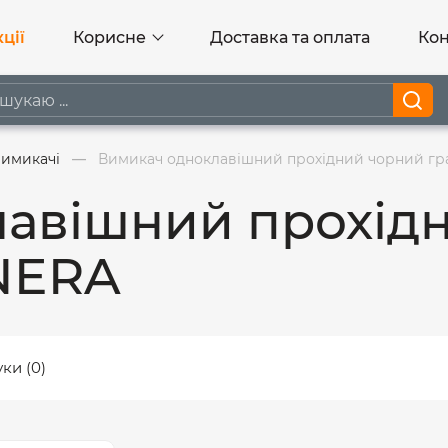
ції
Корисне
Доставка та оплата
Кон
вимикачі
Вимикач одноклавішний прохідний чорний гр
авішний прохід
INERA
уки (0)