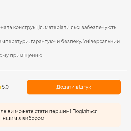
нала конструкція, матеріали якої забезпечують
температури, гарантуючи безпеку. Універсальний
кому приміщенню.
5.0
Додати відгук
 але ви можете стати першим! Поділіться
 іншим з вибором.