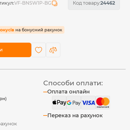
тикул:
VF-BNSW1P-BG
Код товару:
24462
бонусів
на бонусний рахунок
и
Способи оплати:
Оплата онлайн
рн)
Переказ на рахунок
рахунок