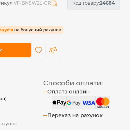
тикул:
VF-BNSW2L-CR
Код товару:
24684
бонусів
на бонусний рахунок
и
Способи оплати:
Оплата онлайн
рн)
Переказ на рахунок
рахунок