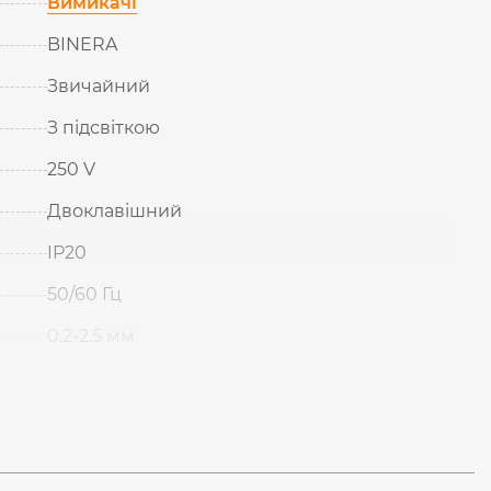
Вимикачі
BINERA
Звичайний
З підсвіткою
250 V
Двоклавішний
IP20
50/60 Гц
0.2-2.5 мм