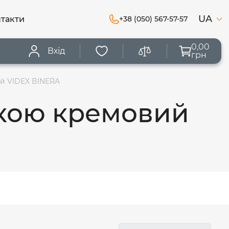
UA
такти
+38 (050) 567-57-57
0,00
Вхід
грн
ий VIDEX BINERA
ткою кремовий