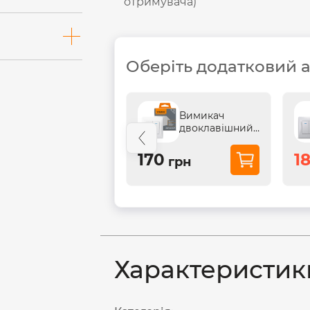
отримувача)
Оберіть додатковий 
Вимикач
двоклавішний
з підсвіткою
білий VIDEX
170
1
грн
BINERA
Характеристик