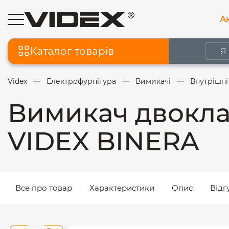
Ак
Каталог товарів
Videx
Електрофурнітура
Вимикачі
Внутрішні
Вимикач двокла
VIDEX BINERA
Все про товар
Характеристики
Опис
Відг