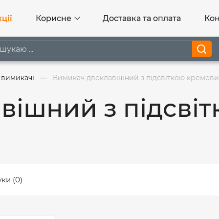
ції
Корисне
Доставка та оплата
Кон
 вимикачі
Вимикач двоклавішний з підсвіткою кремов
вішний з підсві
уки (0)