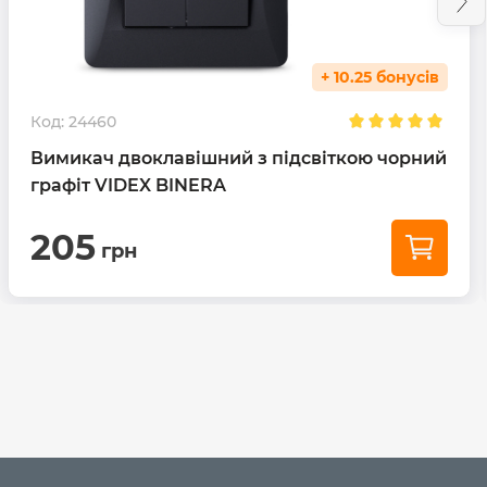
+ 10.25 бонусів
Код:
24460
Вимикач двоклавішний з підсвіткою чорний
графіт VIDEX BINERA
205
грн