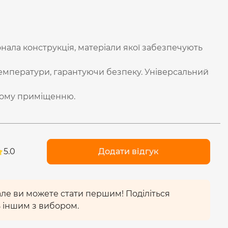
нала конструкція, матеріали якої забезпечують
температури, гарантуючи безпеку. Універсальний
кому приміщенню.
5.0
Додати відгук
 але ви можете стати першим! Поділіться
 іншим з вибором.