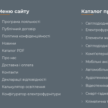
Меню сайту
Каталог п
Програма лояльності
Світлодіодн
Публічний договір
Електрофур
Політика конфіденційності
Елементи ж
Новини
Світлодіодні
Каталог PDF
Комп'ютерні
Про нас
Мобільні ак
Доставка і оплата
Автомобільн
Контакти
Аудіотехніка
Декларації відповідності
Відеотехніка
Калькулятор освітлення
Смарт-гадж
Конфігуратор електрофурнітури
Кліматична т