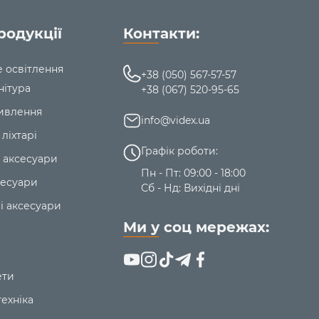
родукції
Контакти:
е освітлення
+38 (050) 567-57-57
нітура
+38 (067) 520-95-65
ивлення
info@videx.ua
 ліхтарі
Графік роботи:
 аксесуари
Пн - Пт: 09:00 - 18:00
сесуари
Сб - Нд: Вихідні дні
і аксесуари
Ми у соц мережах:
ети
ехніка