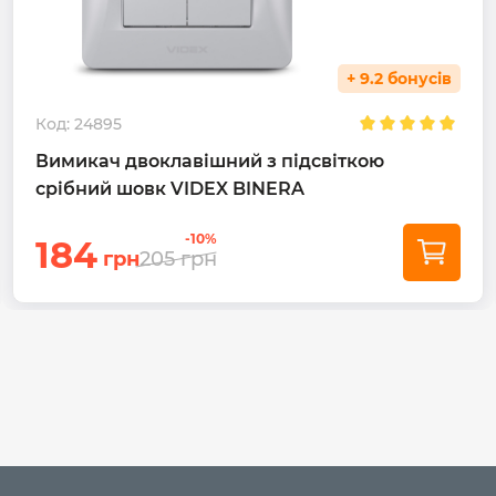
+ 9.2 бонусів
Код:
24895
Вимикач двоклавішний з підсвіткою
срібний шовк VIDEX BINERA
-10%
184
грн
205
грн