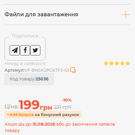
Файли для завантаження
Поділитися :
Немає в наявності
Артикул:
VF-BNSK2PC6TF3-SS
Код товару:
25036
199
-10%
Ціна:
грн
221
грн
на бонусний рахунок
+ 9.95 бонусів
Акція діє до
31.08.2026
або до закінчення запасів
товару