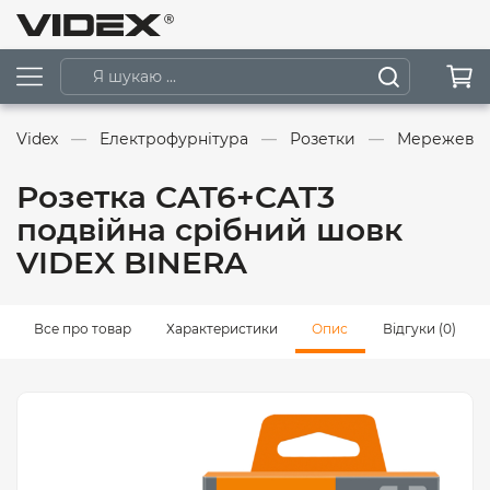
Videx
Електрофурнітура
Розетки
Мережеві 
Розетка CAT6+CAT3
подвійна срібний шовк
VIDEX BINERA
Все про товар
Характеристики
Опис
Відгуки (0)