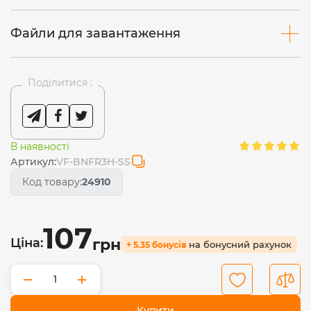
Файли для завантаження
Поділитися :
В наявності
Артикул:
VF-BNFR3H-SS
Код товару:
24910
107
Ціна:
грн
на бонусний рахунок
+ 5.35 бонусів
−
+
Купити