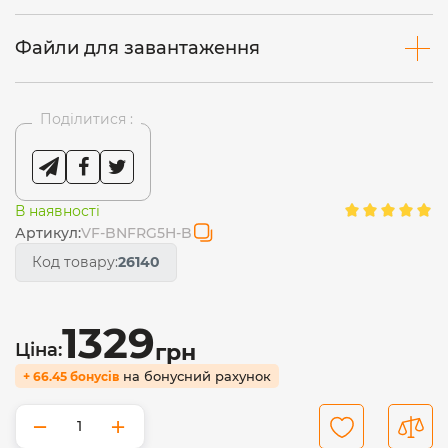
Файли для завантаження
Поділитися :
В наявності
Артикул:
VF-BNFRG5H-B
Код товару:
26140
1329
Ціна:
грн
на бонусний рахунок
+ 66.45 бонусів
−
+