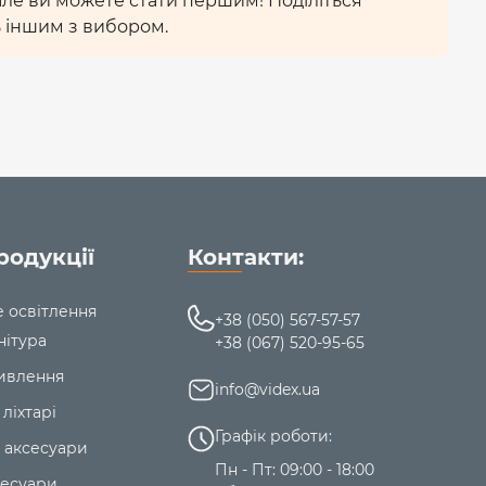
 але ви можете стати першим! Поділіться
 іншим з вибором.
родукції
Контакти:
е освітлення
+38 (050) 567-57-57
нітура
+38 (067) 520-95-65
ивлення
info@videx.ua
 ліхтарі
Графік роботи:
 аксесуари
Пн - Пт: 09:00 - 18:00
сесуари