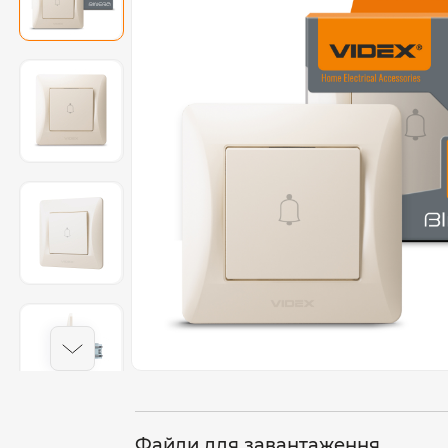
Файли для завантаження