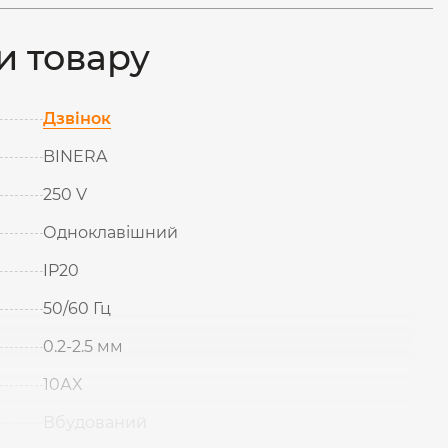
и товару
Дзвінок
BINERA
250 V
Одноклавішний
IP20
50/60 Гц
0.2-2.5 мм
10АX
Вбудований