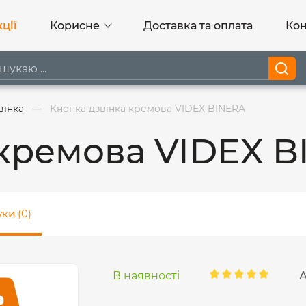
ції
Корисне
Доставка та оплата
Кон
вінка
Кнопка дзвінка кремова VIDEX BINERA
 кремова VIDEX 
уки (0)
В наявності
А