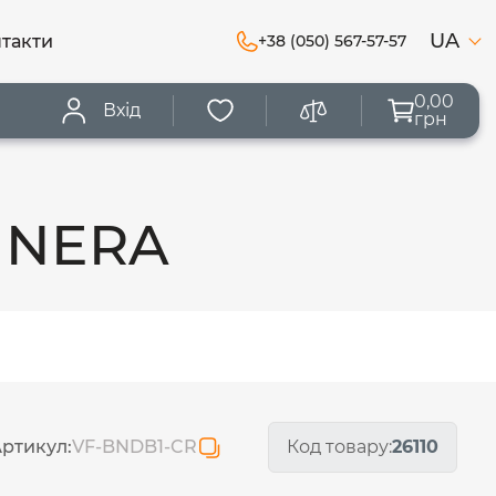
UA
такти
+38 (050) 567-57-57
0,00
Вхід
грн
BINERA
ртикул:
VF-BNDB1-CR
Код товару:
26110