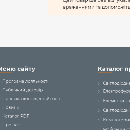
Цей товар ще без відгуків,
враженнями та допоможіть
Меню сайту
Каталог п
Програма лояльності
Світлодіодн
Публічний договір
Електрофур
Політика конфіденційності
Елементи ж
Новини
Світлодіодні
Каталог PDF
Комп'ютерні
Про нас
Мобільні ак