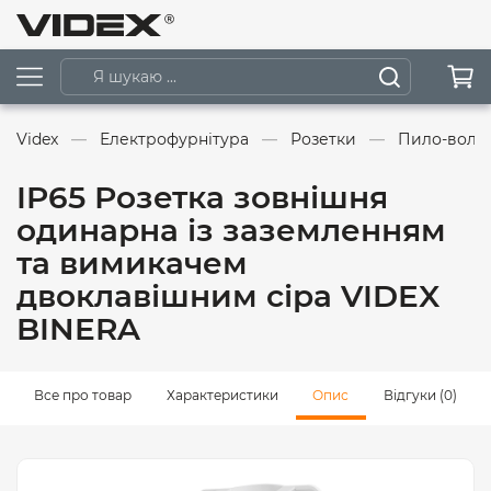
Videx
Електрофурнітура
Розетки
Пило-волог
IP65 Розетка зовнішня
одинарна із заземленням
та вимикачем
двоклавішним сіра VIDEX
BINERA
Все про товар
Характеристики
Опис
Відгуки (0)