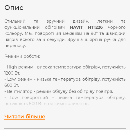
Опис
Стильний та зручний дизайн, легкий та
функціональний обігрівач
HAVIT HT1226
чорного
кольoру. Має поворотний механізм на 90° та швидкий
нагрів всього за 3 секунди. Зручна шкіряна ручка для
переносу.
Режими роботи:
- High режим - висока температура обігріву, потужність
1200 Вт.
- Low режим - низька температура обігріву, потужність
600 Вт.
- Вентилятор - режим обдуву без обігріву повітря.
- Low поворотний - низька температура обігріву,
потужність 600 Вт в режимі коливання.
- High поворотний - висока температура обігріву,
потужність 1200 Вт в режимі коливання.
Читати більше
- Вентилятор поворотний - обдув повітря без обігріву в
режимі коливання.