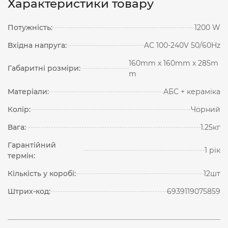
Характеристики товару
Потужність:
1200 W
Вхідна напруга:
AC 100-240V 50/60Hz
160mm х 160mm х 285m
Габаритні розміри:
m
Матеріали:
АБС + кераміка
Колір:
Чорний
Вага:
1.25кг
Гарантійний
1 рік
термін:
Кількість у коробі:
12шт
Штрих-код:
6939119075859