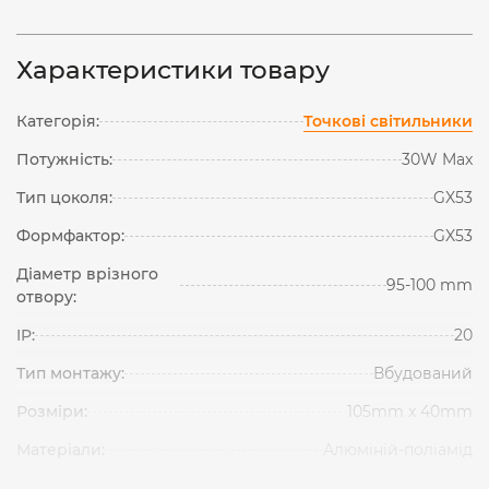
Характеристики товару
Категорія:
Точкові світильники
Потужність:
30W Max
Тип цоколя:
GX53
Формфактор:
GX53
Діаметр врізного
95-100 mm
отвору:
IP:
20
Тип монтажу:
Вбудований
Розміри:
105mm x 40mm
Матеріали:
Алюміній-поліамід