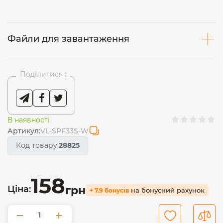
Файли для завантаження
Поділитися :
В наявності
Артикул:
VL-SPF33S-W
Код товару:
28825
158
Ціна:
грн
на бонусний рахунок
+ 7.9 бонусів
−
+