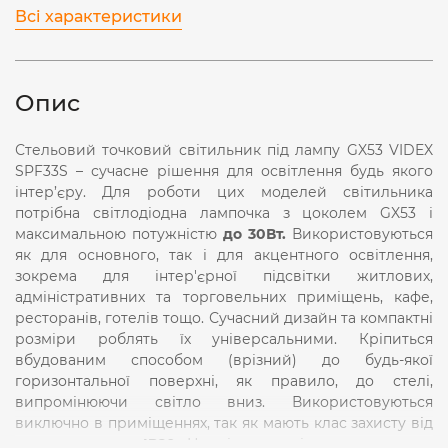
Всі характеристики
Опис
Стельовий точковий світильник під лампу GX53 VIDEX
SPF33S – сучасне рішення для освітлення будь якого
інтер’єру. Для роботи цих моделей світильника
потрібна світлодіодна лампочка з цоколем GX53 і
максимальною потужністю
до 30Вт.
Використовуються
як для основного, так і для акцентного освітлення,
зокрема для інтер'єрної підсвітки житлових,
адміністративних та торговельних приміщень, кафе,
ресторанів, готелів тощо. Сучасний дизайн та компактні
розміри роблять їх універсальними. Кріпиться
вбудованим способом (врізний) до будь-якої
горизонтальної поверхні, як правило, до стелі,
випромінюючи світло вниз. Використовуються
виключно в приміщеннях, так як мають клас захисту від
пилу та вологи
IP20
. Не містить шкідливих речовин.