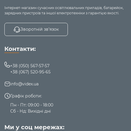
механічних пошкоджень, ударів та падінь -
IK07
.
Інтернет-магазин сучасних освітлювальних приладів, батарейок,
Як джерело світла в моделі VL-
зарядних пристроїв та іншої електротехніки з гарантією якості.
SPF33S використовується одна лампочка з цоколем
GX53
і максимальною потужністю
30W.
Буде служити
Зворотній зв’язок
довго, що підтверджується гарантією -
2 роки.
При
виготовленні використовуються тільки безпечні
матеріали.
Лампа в комплект до світильника не
Контакти:
входить!
+38 (050) 567-57-57
+38 (067) 520-95-65
info@videx.ua
Графік роботи:
Пн - Пт: 09:00 - 18:00
Сб - Нд: Вихідні дні
Ми у соц мережах: