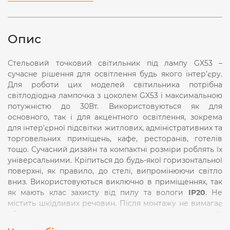
Опис
Стельовий точковий світильник під лампу GX53 –
сучасне рішення для освітлення будь якого інтер’єру.
Для роботи цих моделей світильника потрібна
світлодіодна лампочка з цоколем GX53 і максимальною
потужністю до 30Вт. Використовуються як для
основного, так і для акцентного освітлення, зокрема
для інтер'єрної підсвітки житлових, адміністративних та
торговельних приміщень, кафе, ресторанів, готелів
тощо. Сучасний дизайн та компактні розміри роблять їх
універсальними. Кріпиться до будь-якої горизонтальної
поверхні, як правило, до стелі, випромінюючи світло
вниз. Використовуються виключно в приміщеннях, так
як мають клас захисту від пилу та вологи
IP20
. Не
містить шкідливих речовин. Після монтажу не вимагає
обслуговування на протязі всього періоду експлуатації.