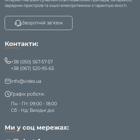
При виготовленні використовуються тільки безпечні
зарядних пристроїв та іншої електротехніки з гарантією якості.
матеріали.
Лампа в комплект до світильника не
входить!
Зворотній зв’язок
Контакти:
+38 (050) 567-57-57
+38 (067) 520-95-65
info@videx.ua
Графік роботи:
Пн - Пт: 09:00 - 18:00
Сб - Нд: Вихідні дні
Ми у соц мережах: