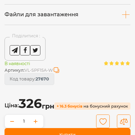
Файли для завантаження
Поділитися :
В наявності
Артикул:
VL-SPF15A-W
Код товару:
27670
326
Ціна:
грн
на бонусний рахунок
+ 16.3 бонусів
−
+
Купити