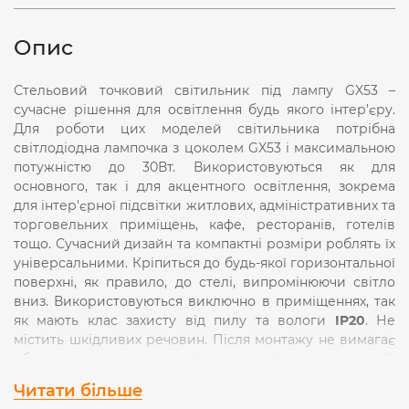
Опис
Стельовий точковий світильник під лампу GX53 –
сучасне рішення для освітлення будь якого інтер’єру.
Для роботи цих моделей світильника потрібна
світлодіодна лампочка з цоколем GX53 і максимальною
потужністю до 30Вт. Використовуються як для
основного, так і для акцентного освітлення, зокрема
для інтер'єрної підсвітки житлових, адміністративних та
торговельних приміщень, кафе, ресторанів, готелів
тощо. Сучасний дизайн та компактні розміри роблять їх
універсальними. Кріпиться до будь-якої горизонтальної
поверхні, як правило, до стелі, випромінюючи світло
вниз. Використовуються виключно в приміщеннях, так
як мають клас захисту від пилу та вологи
IP20
. Не
містить шкідливих речовин. Після монтажу не вимагає
обслуговування на протязі всього періоду експлуатації.
Корпус виконаний з алюмінію, що не схильний до
Читати більше
корозії на відміну від дешевих аналогів з металевим