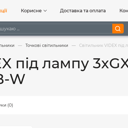
ції
Корисне
Доставка та оплата
Кон
ильники
Точкові світильники
Світильник VIDEX під
EX під лампу 3xG
B-W
уки (0)