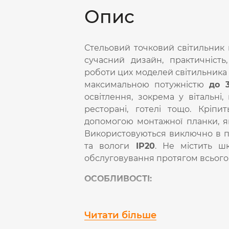
Опис
Стельовий точковий світильник 
сучасний дизайн, практичність,
роботи цих моделей світильника 
максимальною потужністю
до 
освітлення, зокрема у вітальні, 
ресторані, готелі тощо. Кріпи
допомогою монтажної планки, як
Використовуються виключно в пр
та вологи
IP20
. Не містить ш
обслуговування протягом всього 
ОСОБЛИВОСТІ:
- Джерелом світла слугують сві
залежності від обраної вами ламп
Читати більше
-
Кількість ламп для встанов