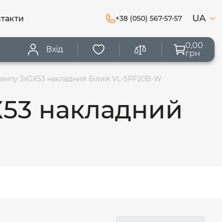
UA
такти
+38 (050) 567-57-57
0,00
Вхід
грн
 лампу 3xGX53 накладний Білий VL-SPF20B-W
X53 накладний