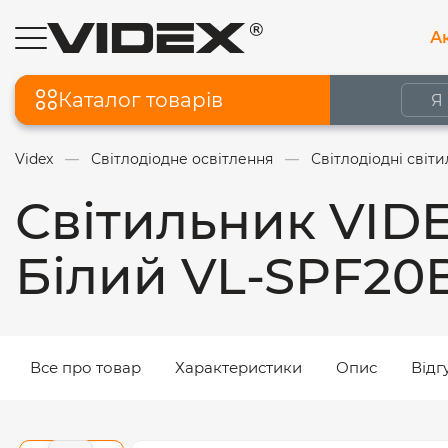
Ак
Каталог товарів
Videx
Світлодіодне освітлення
Світлодіодні світ
Світильник VID
Білий VL-SPF20
Все про товар
Характеристики
Опис
Відг