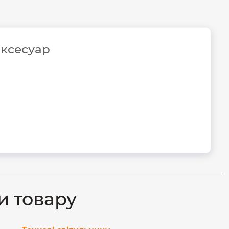
аксесуар
и товару