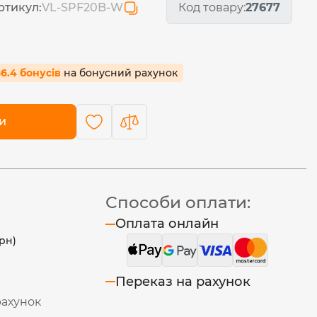
ртикул:
VL-SPF20B-W
Код товару:
27677
66.4 бонусів
на бонусний рахунок
и
Способи оплати:
Оплата онлайн
рн)
Переказ на рахунок
рахунок