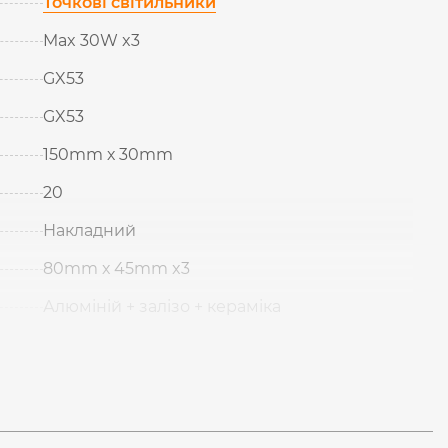
Точкові світильники
Max 30W x3
GX53
GX53
150mm х 30mm
20
Накладний
80mm х 45mm x3
Алюміній + залізо + кераміка