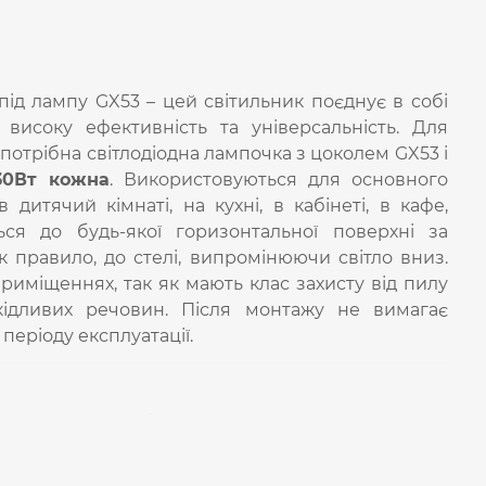
під лампу GX53 – цей світильник поєднує в собі
 високу ефективність та універсальність. Для
потрібна світлодіодна лампочка з цоколем GX53 і
30Вт кожна
. Використовуються для основного
в дитячий кімнаті, на кухні, в кабінеті, в кафе,
ться до будь-якої горизонтальної поверхні за
 правило, до стелі, випромінюючи світло вниз.
иміщеннях, так як мають клас захисту від пилу
кідливих речовин. Після монтажу не вимагає
періоду експлуатації.
тлодіоди, що забезпечують якісне освітлення в
и.
лення від 3 до 8 шт в залежності від моделі