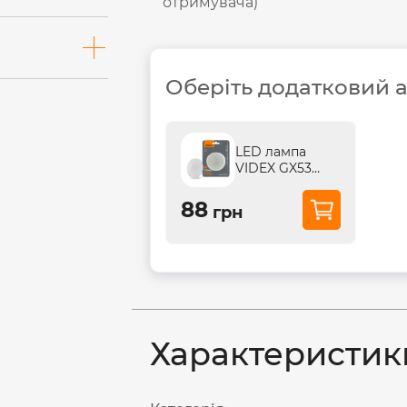
отримувача)
Оберіть додатковий 
LED лампа
VIDEX GX53
12W 4100K 220V
88
грн
Характеристик