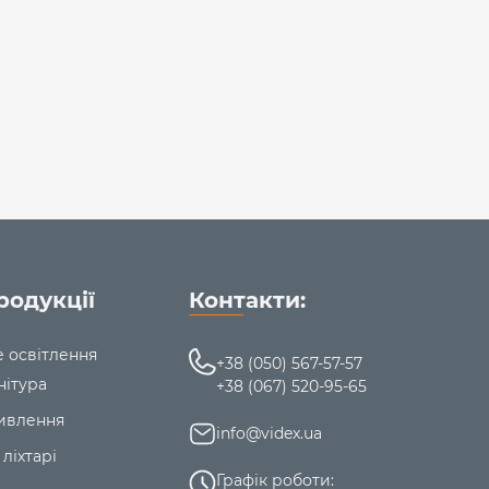
родукції
Контакти:
е освітлення
+38 (050) 567-57-57
нітура
+38 (067) 520-95-65
ивлення
info@videx.ua
 ліхтарі
Графік роботи: